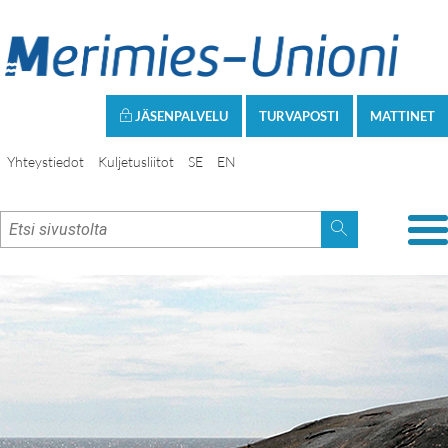
JÄSENPALVELU
TURVAPOSTI
MATTINET
Yhteystiedot
Kuljetusliitot
SE
EN