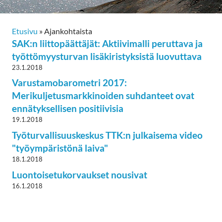
Etusivu
»
Ajankohtaista
SAK:n liittopäättäjät: Aktiivimalli peruttava ja
työttömyysturvan lisäkiristyksistä luovuttava
23.1.2018
Varustamobarometri 2017:
Merikuljetusmarkkinoiden suhdanteet ovat
ennätyksellisen positiivisia
19.1.2018
Työturvallisuuskeskus TTK:n julkaisema video
"työympäristönä laiva"
18.1.2018
Luontoisetukorvaukset nousivat
16.1.2018