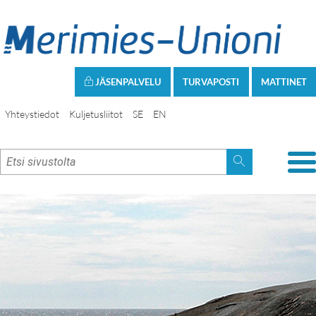
JÄSENPALVELU
TURVAPOSTI
MATTINET
Yhteystiedot
Kuljetusliitot
SE
EN