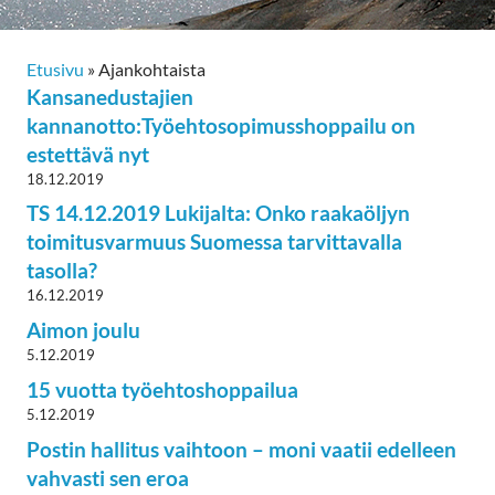
Etusivu
»
Ajankohtaista
Kansanedustajien
kannanotto:Työehtosopimusshoppailu on
estettävä nyt
18.12.2019
TS 14.12.2019 Lukijalta: Onko raakaöljyn
toimitusvarmuus Suomessa tarvittavalla
tasolla?
16.12.2019
Aimon joulu
5.12.2019
15 vuotta työehtoshoppailua
5.12.2019
Postin hallitus vaihtoon – moni vaatii edelleen
vahvasti sen eroa