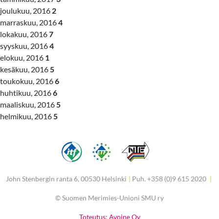
joulukuu, 2016
2
marraskuu, 2016
4
lokakuu, 2016
7
syyskuu, 2016
4
elokuu, 2016
1
kesäkuu, 2016
5
toukokuu, 2016
6
huhtikuu, 2016
6
maaliskuu, 2016
5
helmikuu, 2016
5
John Stenbergin ranta 6, 00530 Helsinki
|
Puh. +358 (0)9 615 2020
|
©
Suomen Merimies-Unioni SMU ry
Toteutus: Avoine Oy