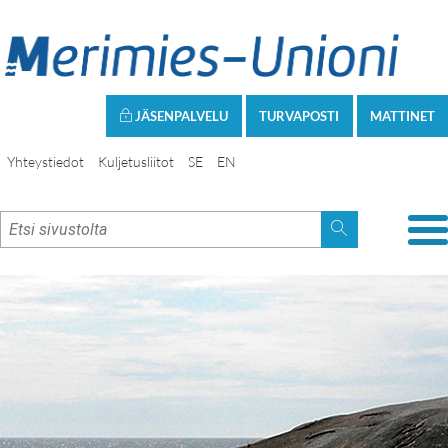
JÄSENPALVELU
TURVAPOSTI
MATTINET
Yhteystiedot
Kuljetusliitot
SE
EN