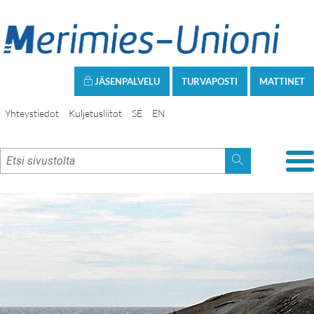
JÄSENPALVELU
TURVAPOSTI
MATTINET
Yhteystiedot
Kuljetusliitot
SE
EN