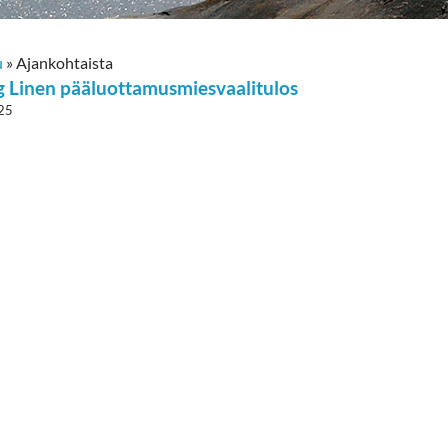
u
»
Ajankohtaista
g Linen pääluottamusmiesvaalitulos
25