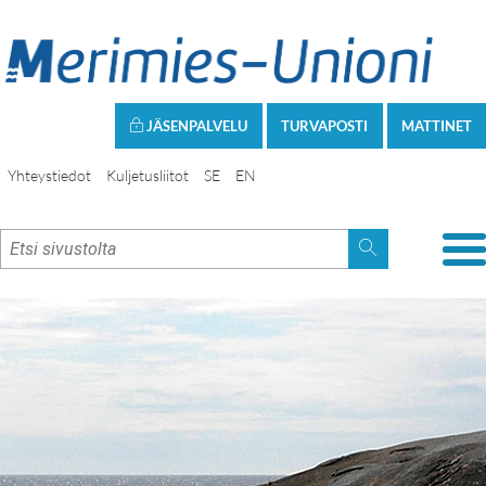
JÄSENPALVELU
TURVAPOSTI
MATTINET
Yhteystiedot
Kuljetusliitot
SE
EN