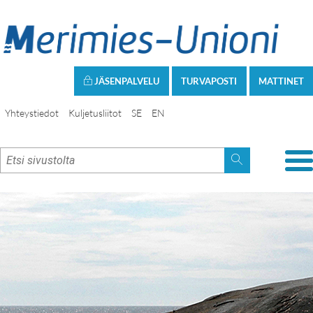
JÄSENPALVELU
TURVAPOSTI
MATTINET
Yhteystiedot
Kuljetusliitot
SE
EN