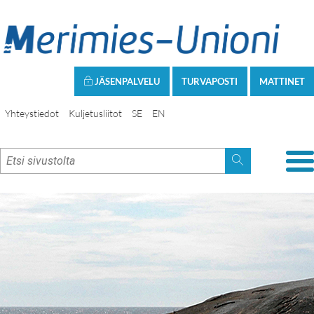
JÄSENPALVELU
TURVAPOSTI
MATTINET
Yhteystiedot
Kuljetusliitot
SE
EN