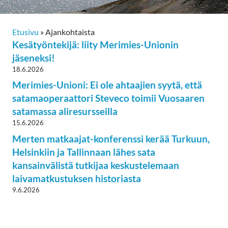
Etusivu
»
Ajankohtaista
Kesätyöntekijä: liity Merimies-Unionin
jäseneksi!
18.6.2026
Merimies-Unioni: Ei ole ahtaajien syytä, että
satamaoperaattori Steveco toimii Vuosaaren
satamassa aliresursseilla
15.6.2026
Merten matkaajat-konferenssi kerää Turkuun,
Helsinkiin ja Tallinnaan lähes sata
kansainvälistä tutkijaa keskustelemaan
laivamatkustuksen historiasta
9.6.2026