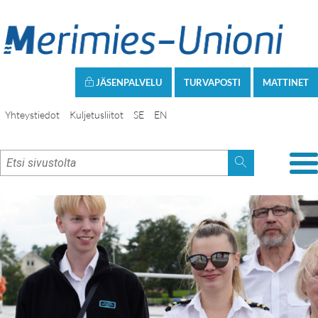
JÄSENPALVELU
TURVAPOSTI
MATTINET
Yhteystiedot
Kuljetusliitot
SE
EN