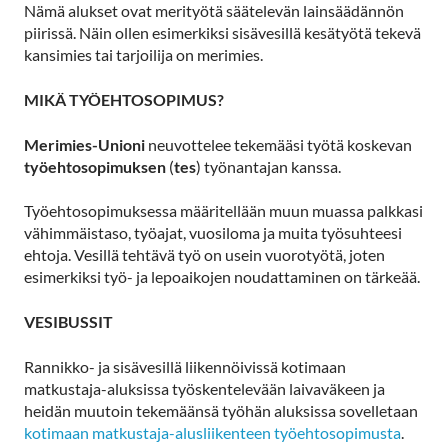
Nämä alukset ovat merityötä säätelevän lainsäädännön
piirissä. Näin ollen esimerkiksi sisävesillä kesätyötä tekevä
kansimies tai tarjoilija on merimies.
MIKÄ TYÖEHTOSOPIMUS?
Merimies-Unioni
neuvottelee tekemääsi työtä koskevan
työehtosopimuksen
(
tes
) työnantajan kanssa.
Työehtosopimuksessa määritellään muun muassa palkkasi
vähimmäistaso, työajat, vuosiloma ja muita työsuhteesi
ehtoja. Vesillä tehtävä työ on usein vuorotyötä, joten
esimerkiksi työ- ja lepoaikojen noudattaminen on tärkeää.
VESIBUSSIT
Rannikko- ja sisävesillä liikennöivissä kotimaan
matkustaja-aluksissa työskentelevään laivaväkeen ja
heidän muutoin tekemäänsä työhän aluksissa sovelletaan
kotimaan matkustaja-alusliikenteen työehtosopimusta
.