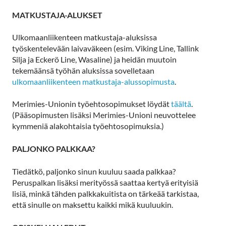
MATKUSTAJA-ALUKSET
Ulkomaanliikenteen matkustaja-aluksissa
työskentelevään laivaväkeen (esim. Viking Line, Tallink
Silja ja Eckerö Line, Wasaline) ja heidän muutoin
tekemäänsä työhän aluksissa sovelletaan
ulkomaanliikenteen matkustaja-alussopimusta
.
Merimies-Unionin työehtosopimukset löydät
täältä
.
(Pääsopimusten lisäksi Merimies-Unioni neuvottelee
kymmeniä alakohtaisia työehtosopimuksia.)
PALJONKO PALKKAA?
Tiedätkö, paljonko sinun kuuluu saada palkkaa?
Peruspalkan lisäksi merityössä saattaa kertyä erityisiä
lisiä, minkä tähden palkkakuitista on tärkeää tarkistaa,
että sinulle on maksettu kaikki mikä kuuluukin.