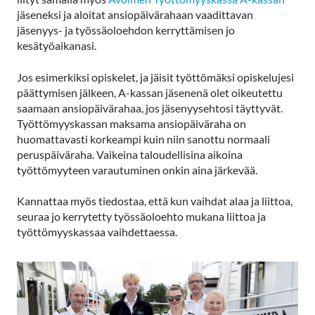
jäseneksi ja aloitat ansiopäivärahaan vaadittavan
jäsenyys- ja työssäoloehdon kerryttämisen jo
kesätyöaikanasi.
Jos esimerkiksi opiskelet, ja jäisit työttömäksi opiskelujesi
päättymisen jälkeen, A-kassan jäsenenä olet oikeutettu
saamaan ansiopäivärahaa, jos jäsenyysehtosi täyttyvät.
Työttömyyskassan maksama ansiopäiväraha on
huomattavasti korkeampi kuin niin sanottu normaali
peruspäiväraha. Vaikeina taloudellisina aikoina
työttömyyteen varautuminen onkin aina järkevää.
Kannattaa myös tiedostaa, että kun vaihdat alaa ja liittoa,
seuraa jo kerrytetty työssäoloehto mukana liittoa ja
työttömyyskassaa vaihdettaessa.