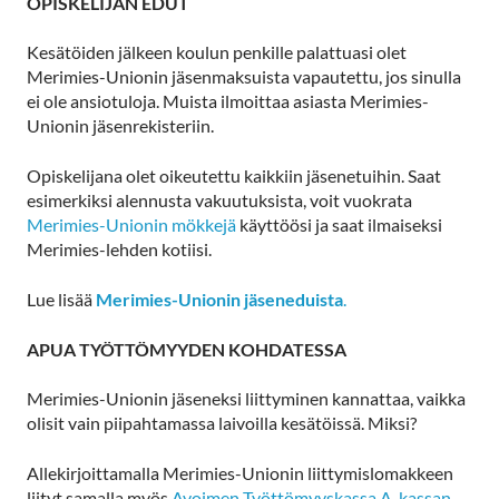
OPISKELIJAN EDUT
Kesätöiden jälkeen koulun penkille palattuasi olet
Merimies-Unionin jäsenmaksuista vapautettu, jos sinulla
ei ole ansiotuloja. Muista ilmoittaa asiasta Merimies-
Unionin jäsenrekisteriin.
Opiskelijana olet oikeutettu kaikkiin jäsenetuihin. Saat
esimerkiksi alennusta vakuutuksista, voit vuokrata
Merimies-Unionin mökkejä
käyttöösi ja saat ilmaiseksi
Merimies-lehden kotiisi.
Lue lisää
Merimies-Unionin jäseneduista
.
APUA TYÖTTÖMYYDEN KOHDATESSA
Merimies-Unionin jäseneksi liittyminen kannattaa, vaikka
olisit vain piipahtamassa laivoilla kesätöissä. Miksi?
Allekirjoittamalla Merimies-Unionin liittymislomakkeen
liityt samalla myös
Avoimen Työttömyyskassa A-kassan