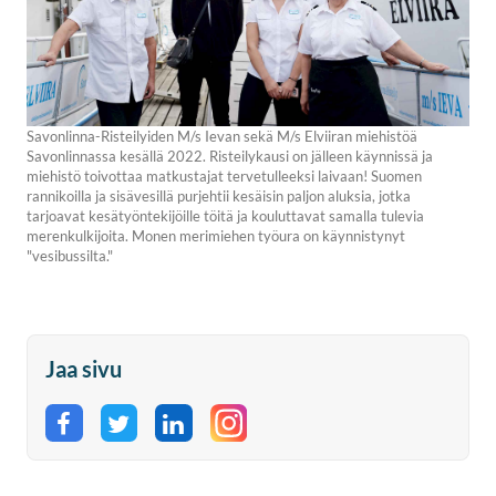
Savonlinna-Risteilyiden M/s Ievan sekä M/s Elviiran miehistöä
Savonlinnassa kesällä 2022. Risteilykausi on jälleen käynnissä ja
miehistö toivottaa matkustajat tervetulleeksi laivaan! Suomen
rannikoilla ja sisävesillä purjehtii kesäisin paljon aluksia, jotka
tarjoavat kesätyöntekijöille töitä ja kouluttavat samalla tulevia
merenkulkijoita. Monen merimiehen työura on käynnistynyt
"vesibussilta."
Jaa sivu
Jaa Facebookissa
Jaa Twitterissä
Jaa LinkedInissä