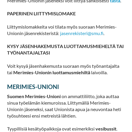
Merimies-Unionin jäseneksi voit liittyä sähköisesti
tästä
.
PAPERINEN LIITTYMISLOMAKE
Liittymislomakkeita voi tilata myös suoraan Merimies-
Unionin jäsenrekisteristä:
jasenrekisteri@smu.fi
.
KYSY JÄSENHAKEMUSTA LUOTTAMUSMIEHELTÄ TAI
TYÖNANTAJALTASI
Voit kysyä jäsenhakemusta suoraan myös työnantajalta
tai
Merimies-Unionin luottamusmiehiltä
laivoilla.
MERIMIES-UNIONI
Suomen Merimies-Unioni
on ammattiliitto, joka auttaa
sinua työelämän kiemuroissa. Liittymällä Merimies-
Unionin jäseneksi, saat Unionista apua ja neuvontaa heti
työsuhteesi ensi metreistä lähtien.
Tyypillisiä kesätyöpaikkoja ovat esimerkiksi
vesibussit
.