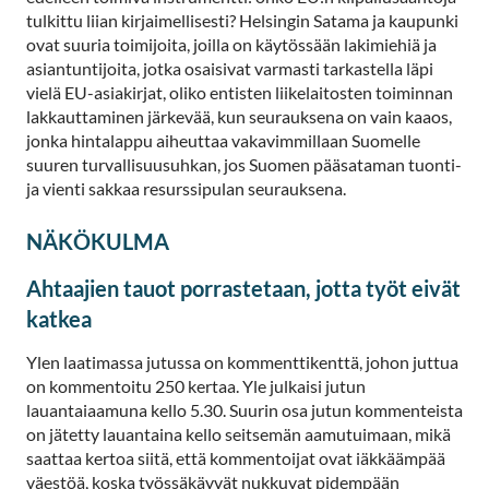
tulkittu liian kirjaimellisesti? Helsingin Satama ja kaupunki
ovat suuria toimijoita, joilla on käytössään lakimiehiä ja
asiantuntijoita, jotka osaisivat varmasti tarkastella läpi
vielä EU-asiakirjat, oliko entisten liikelaitosten toiminnan
lakkauttaminen järkevää, kun seurauksena on vain kaaos,
jonka hintalappu aiheuttaa vakavimmillaan Suomelle
suuren turvallisuusuhkan, jos Suomen pääsataman tuonti-
ja vienti sakkaa resurssipulan seurauksena.
NÄKÖKULMA
Ahtaajien tauot porrastetaan, jotta työt eivät
katkea
Ylen laatimassa jutussa on kommenttikenttä, johon juttua
on kommentoitu 250 kertaa. Yle julkaisi jutun
lauantaiaamuna kello 5.30. Suurin osa jutun kommenteista
on jätetty lauantaina kello seitsemän aamutuimaan, mikä
saattaa kertoa siitä, että kommentoijat ovat iäkkäämpää
väestöä, koska työssäkäyvät nukkuvat pidempään