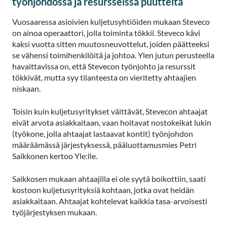
työnjohdossa ja resursseissa puutteita
Vuosaaressa asioivien kuljetusyhtiöiden mukaan Steveco
on ainoa operaattori, jolla toiminta tökkii. Steveco kävi
kaksi vuotta sitten muutosneuvottelut, joiden päätteeksi
se vähensi toimihenkilöitä ja johtoa. Ylen jutun perusteella
havaittavissa on, että Stevecon työnjohto ja resurssit
tökkivät, mutta syy tilanteesta on vieritetty ahtaajien
niskaan.
Toisin kuin kuljetusyritykset väittävät, Stevecon ahtaajat
eivät arvota asiakkaitaan, vaan hoitavat nostokeikat lukin
(työkone, jolla ahtaajat lastaavat kontit) työnjohdon
määräämässä järjestyksessä, pääluottamusmies Petri
Saikkonen kertoo Yle:lle.
Saikkosen mukaan ahtaajilla ei ole syytä boikottiin, saati
kostoon kuljetusyrityksiä kohtaan, jotka ovat heidän
asiakkaitaan. Ahtaajat kohtelevat kaikkia tasa-arvoisesti
työjärjestyksen mukaan.