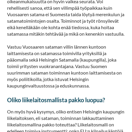
oikeanmukaisuutta on hyvin vaikea seurata. Voi
rehellisesti sanoa, että sen villimpää työpaikkaa kuin
Vuosaaren satama ei Suomesta taida löytyä merenkulun ja
satamatoimintojen osalta. Toiminnot ja työt rönsyilevät
eikä kenelläkään ole kohta enää tiedossa, kuka hoitaa
satamassa mitäkin tehtävää ja mikä on kenenkin vastuulla.
Vastuu Vuosaaren sataman villin lännen kuntoon
laittamisesta on satamassa toimivilla yrityksillä ja
pääomalla sekä Helsingin Satamalla (kaupungilla), joka
toimii yritysten vuokranantajana. Vastuu Suomen
suurimman sataman toiminnan kuntoon laittamisesta on
myös poliitikoilla, jotka istuvat Helsingin
kaupunginvaltuustossa ja eduskunnassa.
Oliko liikelaitosmallista pakko luopua?
On myös hyvä kysymys, oliko entisen Helsingin kaupungin
liikelaitoksen, eli sataman, toiminnan lakkauttaminen
liikelaitosmallina pakko toteuttaa? Liikelaitosmalli on
edelleen toimiva instrumentti: onko EU:n kilpailusääntöjä