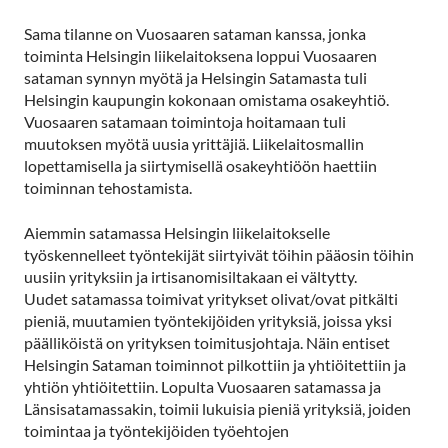
Sama tilanne on Vuosaaren sataman kanssa, jonka
toiminta Helsingin liikelaitoksena loppui Vuosaaren
sataman synnyn myötä ja Helsingin Satamasta tuli
Helsingin kaupungin kokonaan omistama osakeyhtiö.
Vuosaaren satamaan toimintoja hoitamaan tuli
muutoksen myötä uusia yrittäjiä. Liikelaitosmallin
lopettamisella ja siirtymisellä osakeyhtiöön haettiin
toiminnan tehostamista.
Aiemmin satamassa Helsingin liikelaitokselle
työskennelleet työntekijät siirtyivät töihin pääosin töihin
uusiin yrityksiin ja irtisanomisiltakaan ei vältytty.
Uudet satamassa toimivat yritykset olivat/ovat pitkälti
pieniä, muutamien työntekijöiden yrityksiä, joissa yksi
päälliköistä on yrityksen toimitusjohtaja. Näin entiset
Helsingin Sataman toiminnot pilkottiin ja yhtiöitettiin ja
yhtiön yhtiöitettiin. Lopulta Vuosaaren satamassa ja
Länsisatamassakin, toimii lukuisia pieniä yrityksiä, joiden
toimintaa ja työntekijöiden työehtojen