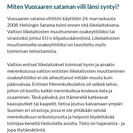
Miten Vuosaaren sataman villi länsi syntyi?
Vuosaaren satama vihittiin käyttöön 24. marraskuuta
2008. Helsingin Satama toimi ennen sitä liikelaitoksena.
Valtion liikelaitosten muuttuminen osakeyhtiöiksi tai
virastoiksi johtui EU:n kilpailusäännöistä. Liikelaitosten
muuttamisella osakeyhtiöiksi on tavoiteltu myös
toiminnan tehostamista.
Valtion entiset liikelaitokset toimivat hyvin ja ainakin
merenkulussa valtion entisten liikelaitosten muuttaminen
osakeyhtiöiksi ei ole aiheuttanut mitään muuta kuin
päänvaivaa. Entinen Merenkulkulaitos oli selkeä laitos,
johon oli koottu kaikki merenkulkua koskeva data ja
osaaminen. Tänä päivänä, jos Itämerellä katkeavat
kaasuputket tai kaapelit, tietoa joutuu kaivamaan ympäri
Suomen eri virastoja, jossa ei ole yhtäkään selvää
merenkulkuun erikoistunutta ja helposti löydettävää
toimijaa keneltä tiedustella asioita. Tieto on hajanaista - ja
jopa löytämätöntä.