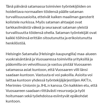
Tänä päivänä satamassa toimivien työntekijöiden on
hoidettava normaalien töidensä päälle sataman
turvallisuusasioita, etteivät kaiken maailman gansterit
kolistele nurkissa. Myös sataman ahtaajat ovat
tarkkasilmäistä väkeä ja seuraavat sataman yleistä
turvallisuutta töidensä ohella. Sataman työntekijät ovat
kaikki töihinsä erittäin sitoutunutta ja erikoistunutta
henkilöstöä.
Helsingin Satamalla (Helsingin kaupungilla) maa-alueen
vuokraisäntänä ja Vuosaaressa toimivilla yrityksillä ja
pääomilla on velvollisuus ja vastuu pistää Vuosaaren
satamassa asiat kuntoon, että Vuosaaren villi länsi
saadaan kuntoon. Vastuuta ei voi pakoilla. Asioita voi
laittaa kuntoon yhdessä työntekijäjärjestöjen AKT:n,
Merimies-Unionin ja JHL:n kanssa. On kaikkien etu, että
Vuosaareen saadaan riittävästi resursseja ja työt
hoitumaan sekä työehdoissa esiintyvät epäkohdat
kuntoon.