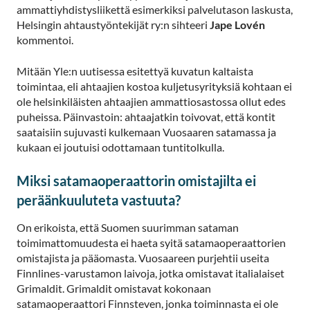
ammattiyhdistysliikettä esimerkiksi palvelutason laskusta,
Helsingin ahtaustyöntekijät ry:n sihteeri
Jape Lovén
kommentoi.
Mitään Yle:n uutisessa esitettyä kuvatun kaltaista
toimintaa, eli ahtaajien kostoa kuljetusyrityksiä kohtaan ei
ole helsinkiläisten ahtaajien ammattiosastossa ollut edes
puheissa. Päinvastoin: ahtaajatkin toivovat, että kontit
saataisiin sujuvasti kulkemaan Vuosaaren satamassa ja
kukaan ei joutuisi odottamaan tuntitolkulla.
Miksi satamaoperaattorin omistajilta ei
peräänkuuluteta vastuuta?
On erikoista, että Suomen suurimman sataman
toimimattomuudesta ei haeta syitä satamaoperaattorien
omistajista ja pääomasta. Vuosaareen purjehtii useita
Finnlines-varustamon laivoja, jotka omistavat italialaiset
Grimaldit. Grimaldit omistavat kokonaan
satamaoperaattori Finnsteven, jonka toiminnasta ei ole