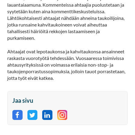
lauantaiaamuna. Kommenteissa ahtaajia puolustetaan ja
syytetään kuten aina kommenttikeskusteluissa.
Lähtökohtaisesti ahtaajat nähdään ahneina taukoilijoina,
jotka runsaine kahvitaukoineen voivat aiheuttaa
tahallisesti häiriöitä rekkojen lastaamiseen ja
purkamiseen.
Ahtaajat ovat lepotaukonsa ja kahvitaukonsa ansainneet
raskasta vuorotyötä tehdessään. Vuosaaressa toimivissa
ahtausyrityksissä on voimassa erilaisia non-stop- ja
taukojenporrastussopimuksia, jolloin tauot porrastetaan,
jotta työt eivät katkea.
Jaa sivu
Jaa Facebookissa
Jaa Twitterissä
Jaa LinkedInissä