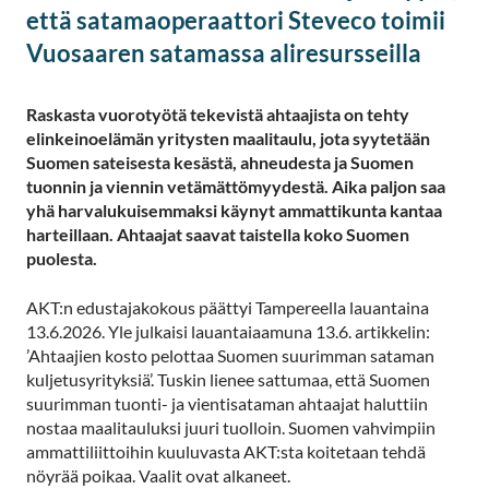
että satamaoperaattori Steveco toimii
Vuosaaren satamassa aliresursseilla
Raskasta vuorotyötä tekevistä ahtaajista on tehty
elinkeinoelämän yritysten maalitaulu, jota syytetään
Suomen sateisesta kesästä, ahneudesta ja Suomen
tuonnin ja viennin vetämättömyydestä. Aika paljon saa
yhä harvalukuisemmaksi käynyt ammattikunta kantaa
harteillaan. Ahtaajat saavat taistella koko Suomen
puolesta.
AKT:n edustajakokous päättyi Tampereella lauantaina
13.6.2026. Yle julkaisi lauantaiaamuna 13.6. artikkelin:
’Ahtaajien kosto pelottaa Suomen suurimman sataman
kuljetusyrityksiä’. Tuskin lienee sattumaa, että Suomen
suurimman tuonti- ja vientisataman ahtaajat haluttiin
nostaa maalitauluksi juuri tuolloin. Suomen vahvimpiin
ammattiliittoihin kuuluvasta AKT:sta koitetaan tehdä
nöyrää poikaa. Vaalit ovat alkaneet.