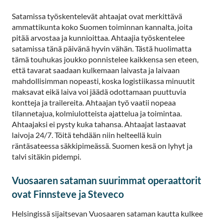
Satamissa työskentelevät ahtaajat ovat merkittävä
ammattikunta koko Suomen toiminnan kannalta, joita
pitää arvostaa ja kunnioittaa. Ahtaajia työskentelee
satamissa tänä päivänä hyvin vähän. Tästä huolimatta
tämä touhukas joukko ponnistelee kaikkensa sen eteen,
että tavarat saadaan kulkemaan laivasta ja laivaan
mahdollisimman nopeasti, koska logistiikassa minuutit
maksavat eikä laiva voi jäädä odottamaan puuttuvia
kontteja ja trailereita. Ahtaajan työ vaatii nopeaa
tilannetajua, kolmiulotteista ajattelua ja toimintaa.
Ahtaajaksi ei pysty kuka tahansa. Ahtaajat lastaavat
laivoja 24/7. Töitä tehdään niin helteellä kuin
räntäsateessa säkkipimeässä. Suomen kesä on lyhyt ja
talvi sitäkin pidempi.
Vuosaaren sataman suurimmat operaattorit
ovat Finnsteve ja Steveco
Helsingissä sijaitsevan Vuosaaren sataman kautta kulkee