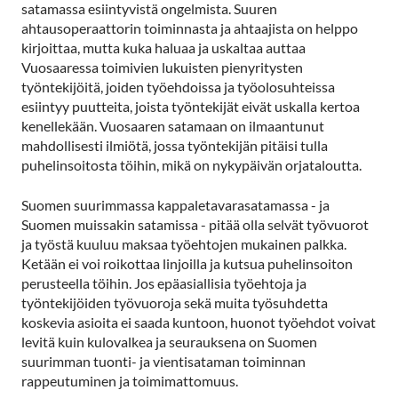
satamassa esiintyvistä ongelmista. Suuren
ahtausoperaattorin toiminnasta ja ahtaajista on helppo
kirjoittaa, mutta kuka haluaa ja uskaltaa auttaa
Vuosaaressa toimivien lukuisten pienyritysten
työntekijöitä, joiden työehdoissa ja työolosuhteissa
esiintyy puutteita, joista työntekijät eivät uskalla kertoa
kenellekään. Vuosaaren satamaan on ilmaantunut
mahdollisesti ilmiötä, jossa työntekijän pitäisi tulla
puhelinsoitosta töihin, mikä on nykypäivän orjataloutta.
Suomen suurimmassa kappaletavarasatamassa - ja
Suomen muissakin satamissa - pitää olla selvät työvuorot
ja työstä kuuluu maksaa työehtojen mukainen palkka.
Ketään ei voi roikottaa linjoilla ja kutsua puhelinsoiton
perusteella töihin. Jos epäasiallisia työehtoja ja
työntekijöiden työvuoroja sekä muita työsuhdetta
koskevia asioita ei saada kuntoon, huonot työehdot voivat
levitä kuin kulovalkea ja seurauksena on Suomen
suurimman tuonti- ja vientisataman toiminnan
rappeutuminen ja toimimattomuus.