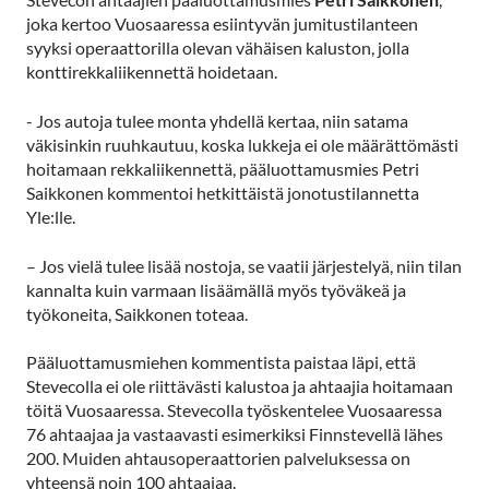
joka kertoo Vuosaaressa esiintyvän jumitustilanteen
syyksi operaattorilla olevan vähäisen kaluston, jolla
konttirekkaliikennettä hoidetaan.
- Jos autoja tulee monta yhdellä kertaa, niin satama
väkisinkin ruuhkautuu, koska lukkeja ei ole määrättömästi
hoitamaan rekkaliikennettä, pääluottamusmies Petri
Saikkonen kommentoi hetkittäistä jonotustilannetta
Yle:lle.
– Jos vielä tulee lisää nostoja, se vaatii järjestelyä, niin tilan
kannalta kuin varmaan lisäämällä myös työväkeä ja
työkoneita, Saikkonen toteaa.
Pääluottamusmiehen kommentista paistaa läpi, että
Stevecolla ei ole riittävästi kalustoa ja ahtaajia hoitamaan
töitä Vuosaaressa. Stevecolla työskentelee Vuosaaressa
76 ahtaajaa ja vastaavasti esimerkiksi Finnstevellä lähes
200. Muiden ahtausoperaattorien palveluksessa on
yhteensä noin 100 ahtaajaa.