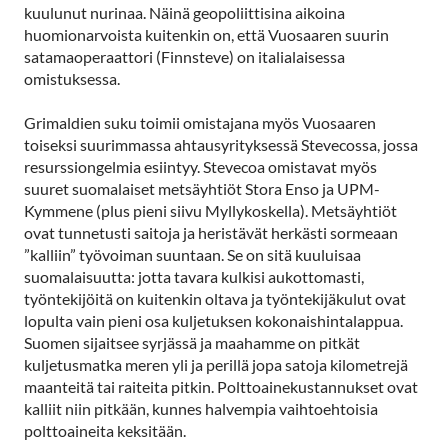
kuulunut nurinaa. Näinä geopoliittisina aikoina
huomionarvoista kuitenkin on, että Vuosaaren suurin
satamaoperaattori (Finnsteve) on italialaisessa
omistuksessa.
Grimaldien suku toimii omistajana myös Vuosaaren
toiseksi suurimmassa ahtausyrityksessä Stevecossa, jossa
resurssiongelmia esiintyy. Stevecoa omistavat myös
suuret suomalaiset metsäyhtiöt Stora Enso ja UPM-
Kymmene (plus pieni siivu Myllykoskella). Metsäyhtiöt
ovat tunnetusti saitoja ja heristävät herkästi sormeaan
”kalliin” työvoiman suuntaan. Se on sitä kuuluisaa
suomalaisuutta: jotta tavara kulkisi aukottomasti,
työntekijöitä on kuitenkin oltava ja työntekijäkulut ovat
lopulta vain pieni osa kuljetuksen kokonaishintalappua.
Suomen sijaitsee syrjässä ja maahamme on pitkät
kuljetusmatka meren yli ja perillä jopa satoja kilometrejä
maanteitä tai raiteita pitkin. Polttoainekustannukset ovat
kalliit niin pitkään, kunnes halvempia vaihtoehtoisia
polttoaineita keksitään.