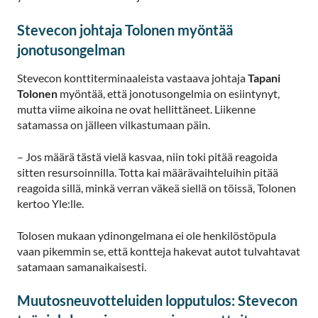
Stevecon johtaja Tolonen myöntää
jonotusongelman
Stevecon konttiterminaaleista vastaava johtaja
Tapani
Tolonen
myöntää, että jonotusongelmia on esiintynyt,
mutta viime aikoina ne ovat hellittäneet. Liikenne
satamassa on jälleen vilkastumaan päin.
– Jos määrä tästä vielä kasvaa, niin toki pitää reagoida
sitten resursoinnilla. Totta kai määrävaihteluihin pitää
reagoida sillä, minkä verran väkeä siellä on töissä, Tolonen
kertoo Yle:lle.
Tolosen mukaan ydinongelmana ei ole henkilöstöpula
vaan pikemmin se, että kontteja hakevat autot tulvahtavat
satamaan samanaikaisesti.
Muutosneuvotteluiden lopputulos: Stevecon