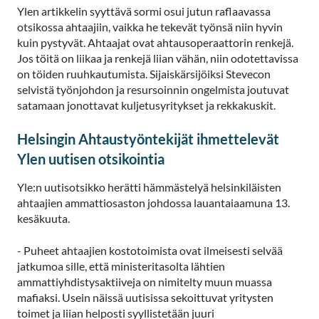
Ylen artikkelin syyttävä sormi osui jutun raflaavassa
otsikossa ahtaajiin, vaikka he tekevät työnsä niin hyvin
kuin pystyvät. Ahtaajat ovat ahtausoperaattorin renkejä.
Jos töitä on liikaa ja renkejä liian vähän, niin odotettavissa
on töiden ruuhkautumista. Sijaiskärsijöiksi Stevecon
selvistä työnjohdon ja resursoinnin ongelmista joutuvat
satamaan jonottavat kuljetusyritykset ja rekkakuskit.
Helsingin Ahtaustyöntekijät ihmettelevät
Ylen uutisen otsikointia
Yle:n uutisotsikko herätti hämmästelyä helsinkiläisten
ahtaajien ammattiosaston johdossa lauantaiaamuna 13.
kesäkuuta.
- Puheet ahtaajien kostotoimista ovat ilmeisesti selvää
jatkumoa sille, että ministeritasolta lähtien
ammattiyhdistysaktiiveja on nimitelty muun muassa
mafiaksi. Usein näissä uutisissa sekoittuvat yritysten
toimet ja liian helposti syyllistetään juuri