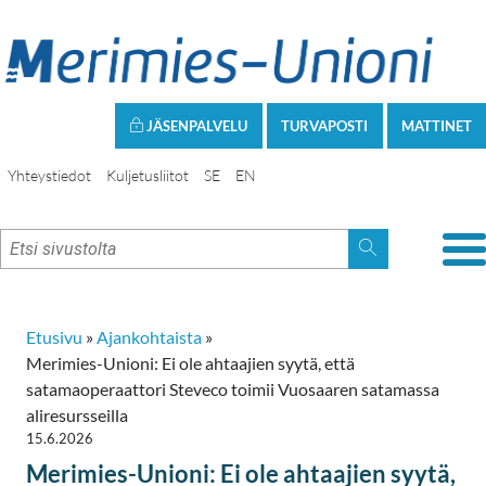
JÄSENPALVELU
TURVAPOSTI
MATTINET
Yhteystiedot
Kuljetusliitot
SE
EN
Etusivu
»
Ajankohtaista
»
Merimies-Unioni: Ei ole ahtaajien syytä, että
satamaoperaattori Steveco toimii Vuosaaren satamassa
aliresursseilla
15.6.2026
Merimies-Unioni: Ei ole ahtaajien syytä,