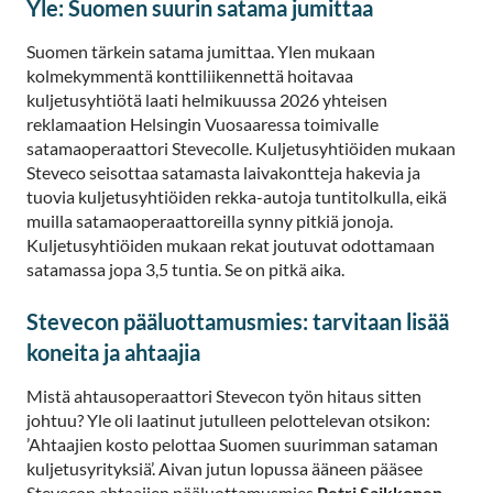
Yle: Suomen suurin satama jumittaa
Suomen tärkein satama jumittaa. Ylen mukaan
kolmekymmentä konttiliikennettä hoitavaa
kuljetusyhtiötä laati helmikuussa 2026 yhteisen
reklamaation Helsingin Vuosaaressa toimivalle
satamaoperaattori Stevecolle. Kuljetusyhtiöiden mukaan
Steveco seisottaa satamasta laivakontteja hakevia ja
tuovia kuljetusyhtiöiden rekka-autoja tuntitolkulla, eikä
muilla satamaoperaattoreilla synny pitkiä jonoja.
Kuljetusyhtiöiden mukaan rekat joutuvat odottamaan
satamassa jopa 3,5 tuntia. Se on pitkä aika.
Stevecon pääluottamusmies: tarvitaan lisää
koneita ja ahtaajia
Mistä ahtausoperaattori Stevecon työn hitaus sitten
johtuu? Yle oli laatinut jutulleen pelottelevan otsikon:
’Ahtaajien kosto pelottaa Suomen suurimman sataman
kuljetus­yrityksiä’. Aivan jutun lopussa ääneen pääsee
Stevecon ahtaajien pääluottamusmies
Petri Saikkonen
,