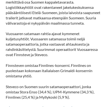
merkittävä osa Suomen kappaletavarasta.
Logistiikkayhtiöt ovat rakentaneet jakelukeskuksensa
pääsääntöisesti Etelä-Suomeen, joista laivoista saapuneet
trailerit jatkavat matkaansa eteenpäin Suomeen. Suuria
välivarastoja ei nykypäivän maailmassa tunneta.
Vuosaaren satamaan rahtia ajavat kymmenet
kuljetusyhtiöt. Vuosaaren satamassa toimii neljä
satamaoperaattoria, jotka vastaavat ahtauksesta ja
rahdinkäsittelystä. Suurimmat operaattorit Vuosaaressa
ovat Finnsteve ja Steveco.
Finnsteven omistaa Finnlines-konserni. Finnlines on
puolestaan kokonaan italialaisen Grimaldi-konsernin
omistama yhtiö.
Steveco on Suomen suurin satamaoperaattori, jonka
omistaa Stora Enso (34,4 %), UPM-Kymmene (34,3 %),
Finnlines (25,4 %) ja Myllykoski (5,9 %).