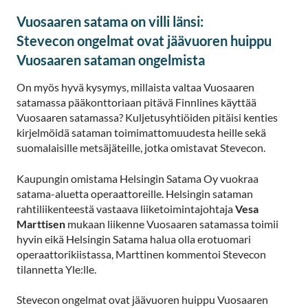
Vuosaaren satama on villi länsi:
Stevecon ongelmat ovat jäävuoren huippu
Vuosaaren sataman ongelmista
On myös hyvä kysymys, millaista valtaa Vuosaaren
satamassa pääkonttoriaan pitävä Finnlines käyttää
Vuosaaren satamassa? Kuljetusyhtiöiden pitäisi kenties
kirjelmöidä sataman toimimattomuudesta heille sekä
suomalaisille metsäjäteille, jotka omistavat Stevecon.
Kaupungin omistama Helsingin Satama Oy vuokraa
satama-aluetta operaattoreille. Helsingin sataman
rahtiliikenteestä vastaava liiketoimintajohtaja
Vesa
Marttisen
mukaan liikenne Vuosaaren satamassa toimii
hyvin eikä Helsingin Satama halua olla erotuomari
operaattorikiistassa, Marttinen kommentoi Stevecon
tilannetta Yle:lle.
Stevecon ongelmat ovat jäävuoren huippu Vuosaaren