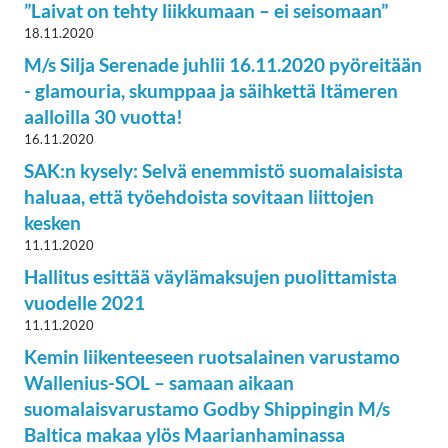
”Laivat on tehty liikkumaan – ei seisomaan”
18.11.2020
M/s Silja Serenade juhlii 16.11.2020 pyöreitään
- glamouria, skumppaa ja säihkettä Itämeren
aalloilla 30 vuotta!
16.11.2020
SAK:n kysely: Selvä enemmistö suomalaisista
haluaa, että työehdoista sovitaan liittojen
kesken
11.11.2020
Hallitus esittää väylämaksujen puolittamista
vuodelle 2021
11.11.2020
Kemin liikenteeseen ruotsalainen varustamo
Wallenius-SOL – samaan aikaan
suomalaisvarustamo Godby Shippingin M/s
Baltica makaa ylös Maarianhaminassa