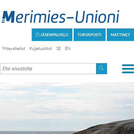
JÄSENPALVELU
TURVAPOSTI
MATTINET
Yhteystiedot
Kuljetusliitot
SE
EN