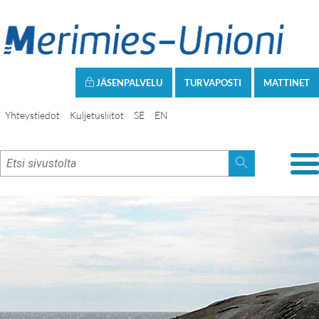
JÄSENPALVELU
TURVAPOSTI
MATTINET
Yhteystiedot
Kuljetusliitot
SE
EN