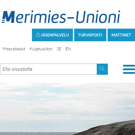
JÄSENPALVELU
TURVAPOSTI
MATTINET
Yhteystiedot
Kuljetusliitot
SE
EN