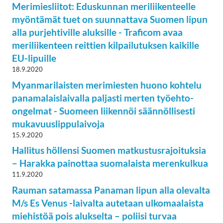
Merimiesliitot: Eduskunnan meriliikenteelle
myöntämät tuet on suunnattava Suomen lipun
alla purjehtiville aluksille - Traficom avaa
meriliikenteen reittien kilpailutuksen kaikille
EU-lipuille
18.9.2020
Myanmarilaisten merimiesten huono kohtelu
panamalaislaivalla paljasti merten työehto-
ongelmat - Suomeen liikennöi säännöllisesti
mukavuuslippulaivoja
15.9.2020
Hallitus höllensi Suomen matkustusrajoituksia
– Harakka painottaa suomalaista merenkulkua
11.9.2020
Rauman satamassa Panaman lipun alla olevalta
M/s Es Venus -laivalta autetaan ulkomaalaista
miehistöä pois alukselta – poliisi turvaa