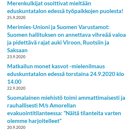
Merenkulkijat osoittivat mieltään
eduskuntatalon edessä työpaikkojen puolesta!
25.9.2020
Merimies-Unioni ja Suomen Varustamot:
Suomen hallituksen on annettava vihreää valoa
ja pidettävä rajat auki Viroon, Ruotsiin ja
Saksaan
23.9.2020
Matkailun monet kasvot -mielenilmaus
eduskuntatalon edessä torstaina 24.9.2020 klo
14.00
22.9.2020
Suomalainen miehistö toimi ammattimaisesti ja
rauhallisesti M/s Amorellan
evakuointitilanteessa: ”Näitä tilanteita varten
olemme harjoitelleet”
20.9.2020