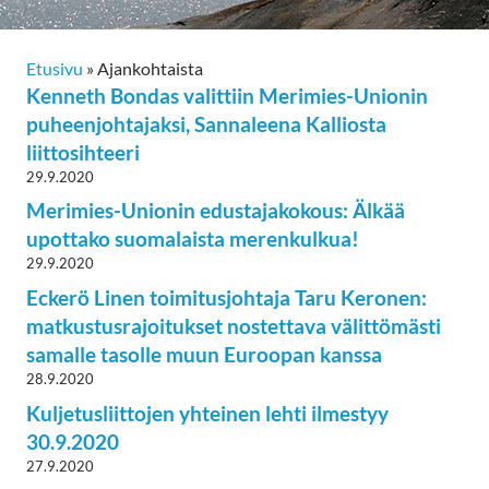
Etusivu
»
Ajankohtaista
Kenneth Bondas valittiin Merimies-Unionin
puheenjohtajaksi, Sannaleena Kalliosta
liittosihteeri
29.9.2020
Merimies-Unionin edustajakokous: Älkää
upottako suomalaista merenkulkua!
29.9.2020
Eckerö Linen toimitusjohtaja Taru Keronen:
matkustusrajoitukset nostettava välittömästi
samalle tasolle muun Euroopan kanssa
28.9.2020
Kuljetusliittojen yhteinen lehti ilmestyy
30.9.2020
27.9.2020