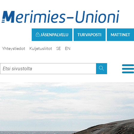
JÄSENPALVELU
TURVAPOSTI
MATTINET
Yhteystiedot
Kuljetusliitot
SE
EN