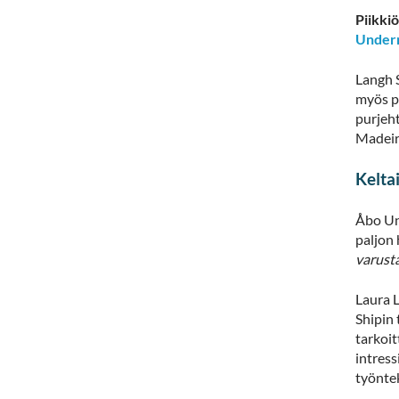
Piikki
Underr
Langh 
myös p
purjeht
Madeira
Kelta
Åbo Un
paljon
varusta
Laura 
Shipin
tarkoit
intress
työnte