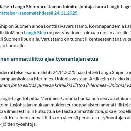
öläisen Langh Ship-varustamon toimitusjohtaja Laura Langh-Lag
ättelser-sanomalehdessä 24.11.2025
.
Ship on Suomen ainoa konttilaivavarustamo. Koronapandemia kasv
iikkiöläinen
Langh Ship
on pystynyt investoimaan uusiin aluksiin. V
ii Suomen lipun alla. Varustamo on tuonut liikenteeseen tänä vuonn
n lipun alle.
inen ammattiliitto ajaa työnantajan etua
derrättelser-sanomalehti 24.11.2025 haastatteli Langh Shipin to
 hampaankolossa Merimies-Unionia vastaan. Artikkelin otsikko k
mon johto esittää purevaa kritiikkiä liittoa (Merimies-Unionia) v
Langh-Lagerlöf pitää Merimies-Unionia hankalana neuvottelukumppa
 toimitusjohtajan mukaan muiden eurooppalaisten ammattiliittojen
taa ilmeisesti niin kutsuttua keltaista ammattiliittoa, joka ei tode
issä. Keltainen ammattiliitto on yleensä perustettu työnantajan al
kijöiden työehtoja.