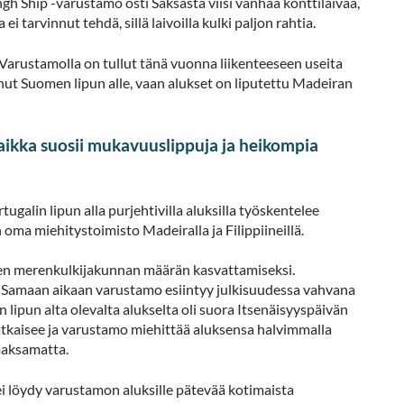
gh Ship -varustamo osti Saksasta viisi vanhaa konttilaivaa,
tarvinnut tehdä, sillä laivoilla kulki paljon rahtia.
arustamolla on tullut tänä vuonna liikenteeseen useita
nut Suomen lipun alle, vaan alukset on liputettu Madeiran
aikka suosii mukavuuslippuja ja heikompia
galin lipun alla purjehtivilla aluksilla työskentelee
n oma miehitystoimisto Madeiralla ja Filippiineillä.
isen merenkulkijakunnan määrän kasvattamiseksi.
 Samaan aikaan varustamo esiintyy julkisuudessa vahvana
un alta olevalta alukselta oli suora Itsenäisyyspäivän
tkaisee ja varustamo miehittää aluksensa halvimmalla
maksamatta.
 löydy varustamon aluksille pätevää kotimaista