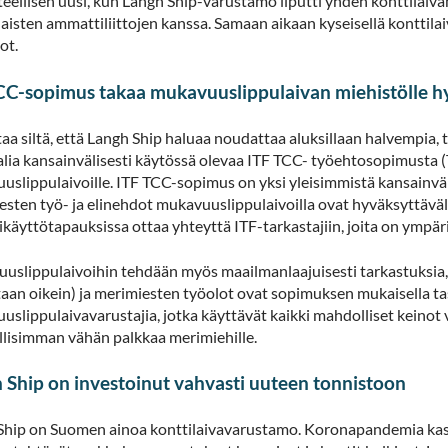
teellisen uusi, kun Langh Ship-varustamo liputti yhden konttilai
isten ammattiliittojen kanssa. Samaan aikaan kyseisellä konttilaiv
ot.
CC-sopimus takaa mukavuuslippulaivan miehistölle h
aa siltä, että Langh Ship haluaa noudattaa aluksillaan halvempia
lia kansainvälisesti käytössä olevaa ITF TCC- työehtosopimusta (T
slippulaivoille. ITF TCC-sopimus on yksi yleisimmistä kansainväl
sten työ- ja elinehdot mukavuuslippulaivoilla ovat hyväksyttäväll
käyttötapauksissa ottaa yhteyttä ITF-tarkastajiin, joita on ympä
uslippulaivoihin tehdään myös maailmanlaajuisesti tarkastuksia, j
aan oikein) ja merimiesten työolot ovat sopimuksen mukaisella ta
slippulaivavarustajia, jotka käyttävät kaikki mahdolliset keinot 
lisimman vähän palkkaa merimiehille.
 Ship on investoinut vahvasti uuteen tonnistoon
Ship on Suomen ainoa konttilaivavarustamo. Koronapandemia kasv