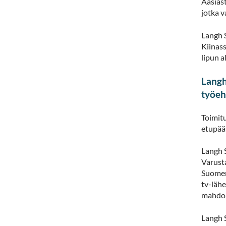
Aasiast
jotka v
Langh 
Kiinass
lipun a
Langh
työeh
Toimitu
etupääs
Langh 
Varust
Suomen
tv-läh
mahdol
Langh 