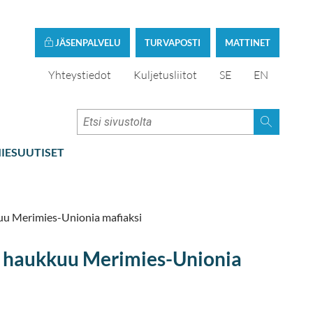
JÄSENPALVELU
TURVAPOSTI
MATTINET
Yhteystiedot
Kuljetusliitot
SE
EN
IESUUTISET
uu Merimies-Unionia mafiaksi
a haukkuu Merimies-Unionia