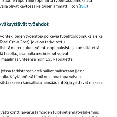
van Suomen lipun alle sopimatta työehtosopimuksista
alla olivat käytössä keltaisen ammattiliiton (
ISU
)
yväksyttävät työehdot
, työntekijöiden työehtoja polkevia työehtosopimuksia eikä
otal Crew Cost), joka on tarkoitettu
isistä merenkulun työehtosopimuksista ja tae siitä, että
ä tasolla, ja samalla merimiehet voivat
ri maailmaa yhteensä noin 135 kappaletta.
oissa tarkistetaan että palkat maksetaan (ja ne
solla. Käytännössä tämä on ainoa tapa valvoa
välttääkseen kansallista lainsäädäntöä ja yrittävät maksaa
atti konttilaivarustamoiden tulokset ennätyslukemiin.