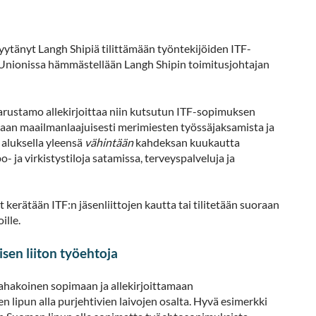
yytänyt Langh Shipiä tilittämään työntekijöiden ITF-
Unionissa hämmästellään Langh Shipin toimitusjohtajan
varustamo allekirjoittaa niin kutsutun ITF-sopimuksen
taan maailmanlaajuisesti merimiesten työssäjaksamista ja
aluksella yleensä
vähintään
kahdeksan kuukautta
 ja virkistystiloja satamissa, terveyspalveluja ja
 kerätään ITF:n jäsenliittojen kautta tai tilitetään suoraan
ille.
isen liiton työehtoja
tahakoinen sopimaan ja allekirjoittamaan
lipun alla purjehtivien laivojen osalta. Hyvä esimerkki