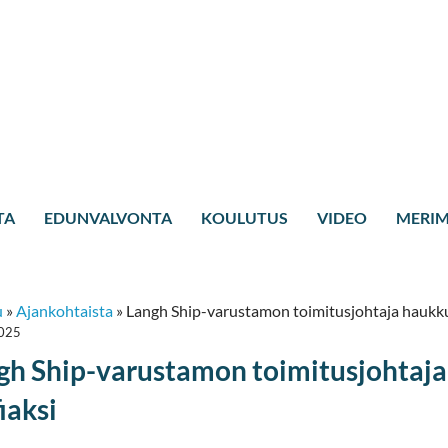
TA
EDUNVALVONTA
KOULUTUS
VIDEO
MERIM
u
»
Ajankohtaista
»
Langh Ship-varustamon toimitusjohtaja haukk
2025
gh Ship-varustamon toimitusjohtaj
iaksi