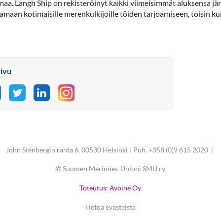
aa. Langh Ship on rekisteröinyt kaikki viimeisimmät aluksensa järj
amaan kotimaisille merenkulkijoille töiden tarjoamiseen, toisin k
sivu
aa Facebookissa
Jaa Twitterissä
Jaa LinkedInissä
John Stenbergin ranta 6, 00530 Helsinki
|
Puh. +358 (0)9 615 2020
|
©
Suomen Merimies-Unioni SMU ry
Toteutus: Avoine Oy
Tietoa evästeistä