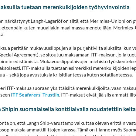
aksuilla tuetaan merenkulkijoiden työhyvinvointia
en närkästynyt Langh-Lagerlöf on siitä, että Merimies-Unioni on p
 eteenpäin kuten muuallakin maailmassa menetellään. Merimies-
tä:
sua peritään mukavuuslippujen alla purjehtivilta aluksilta: kun 
 Special Agreement), se sitoutuu maksamaan ITF-maksun, jolla tue
oinnin edistämistä. Mukavuuslippulaivojen miehistö työskentelee 
ksoisesti. ITF-maksuilla tuetaan esimerkiksi merenkulkijoiden lepo-
a – sekä jopa avustuksia kriisitilanteessa kuten sotatilanteessa.
peri ITF-maksua suoraan yksittäisiltä merenkulkijoilta, vaan maksut
oseen
ITF Seafarers’ Trustiin
. ITF-maksut eivät jää siis ammattiliito
 Shipin suomalaisella konttilaivalla noudatettiin kelta
onta on, että Langh Ship-varustamo vaikuttaa olevan erittäin vas
osopimuksia ammattiliittojen kanssa. Tämä on tilanne myös Suomen 