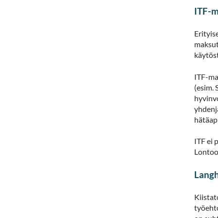
ITF-m
Erityis
maksut
käytös
ITF-mak
(esim.
hyvinv
yhdenja
hätäapu
ITF ei 
Lonto
Langh
Kiistat
työeht