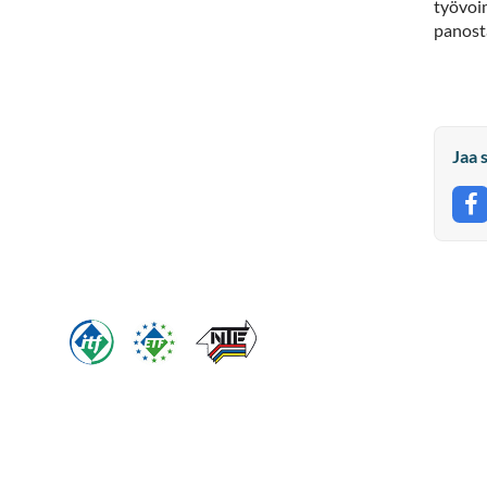
työvoim
panost
Jaa 
J