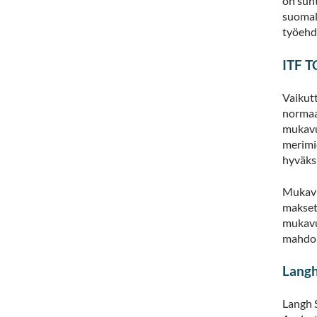
on suh
suomala
työehd
ITF T
Vaikutt
normaa
mukavuu
merimie
hyväksi
Mukavu
makset
mukavuu
mahdol
Langh
Langh 