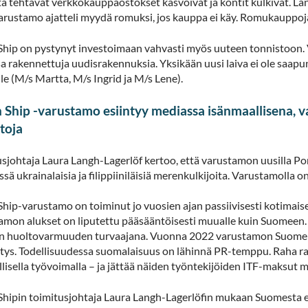
a tehtävät verkkokauppaostokset kasvoivat ja kontit kulkivat. Lan
arustamo ajatteli myydä romuksi, jos kauppa ei käy. Romukauppoja ei 
Ship on pystynyt investoimaan vahvasti myös uuteen tonnistoon. V
a rakennettuja uudisrakennuksia. Yksikään uusi laiva ei ole saapu
lle (M/s Martta, M/s Ingrid ja M/s Lene).
 Ship -varustamo esiintyy mediassa isänmaallisena, v
toja
sjohtaja Laura Langh-Lagerlöf kertoo, että varustamon uusilla Portu
sä ukrainalaisia ja filippiiniläisiä merenkulkijoita. Varustamolla o
Ship-varustamo on toiminut jo vuosien ajan passiivisesti kotima
amon alukset on liputettu pääsääntöisesti muualle kuin Suomeen.
 huoltovarmuuden turvaajana. Vuonna 2022 varustamon Suomen lip
etys. Todellisuudessa suomalaisuus on lähinnä PR-temppu. Raha ra
lisella työvoimalla – ja jättää näiden työntekijöiden ITF-maksut 
Shipin toimitusjohtaja Laura Langh-Lagerlöfin mukaan Suomesta ei