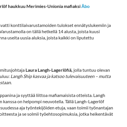
erlöf haukkuu Merimies-Unionia mafiaksi
Åbo
atti konttilaivarustamoiden tulokset ennätyslukemiin ja
arustamolla on tällä hetkellä 14 alusta, joista kuusi
a useita uusia aluksia, joista kaikki on liputettu
imitusjohtaja
Laura Langh-Lagerlöfiä,
jolla tuntuu olevan
uuluu:
Langh Ship kasvaa ja katsoo tulevaisuuteen – mutta
astaan
.
nina ja syyttää liittoa mafiamaisista otteista. Langh
 kanssa on helpompi neuvotella. Tällä Langh-Lagerlöf
llisuudessa aja työntekijöiden etuja, vaan toimii työnantajan
oitteesta ja se solmii työehtosopimuksia, jotka heikentävät