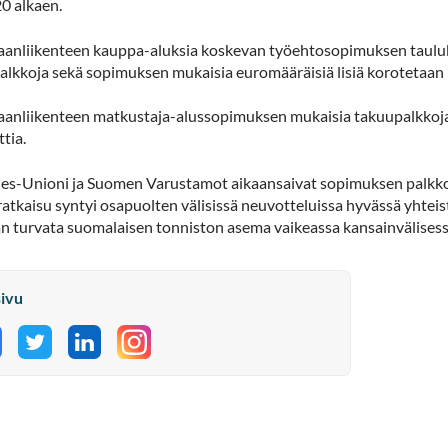
0 alkaen.
anliikenteen kauppa-aluksia koskevan työehtosopimuksen taulukk
alkkoja sekä sopimuksen mukaisia euromääräisiä lisiä korotetaan 
anliikenteen matkustaja-alussopimuksen mukaisia takuupalkkoja j
tia.
es-Unioni ja Suomen Varustamot aikaansaivat sopimuksen palkkoje
atkaisu syntyi osapuolten välisissä neuvotteluissa hyvässä yhteis
n turvata suomalaisen tonniston asema vaikeassa kansainvälisessä
sivu
aa Facebookissa
Jaa Twitterissä
Jaa LinkedInissä