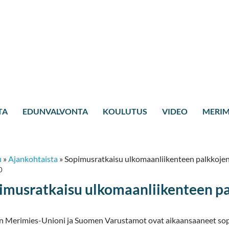
TA
EDUNVALVONTA
KOULUTUS
VIDEO
MERIM
u
»
Ajankohtaista
»
Sopimusratkaisu ulkomaanliikenteen palkkojen 
0
imusratkaisu ulkomaanliikenteen pal
 Merimies-Unioni ja Suomen Varustamot ovat aikaansaaneet sop