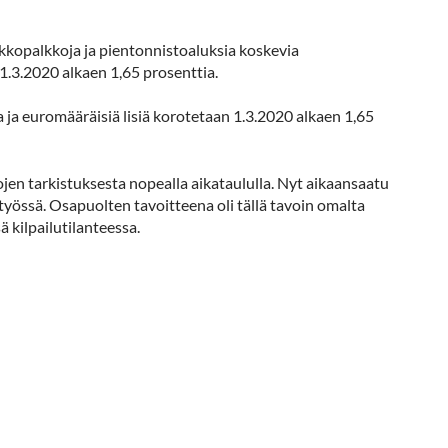
opalkkoja ja pientonnistoaluksia koskevia
1.3.2020 alkaen 1,65 prosenttia.
a euromääräisiä lisiä korotetaan 1.3.2020 alkaen 1,65
n tarkistuksesta nopealla aikataululla. Nyt aikaansaatu
työssä. Osapuolten tavoitteena oli tällä tavoin omalta
 kilpailutilanteessa.