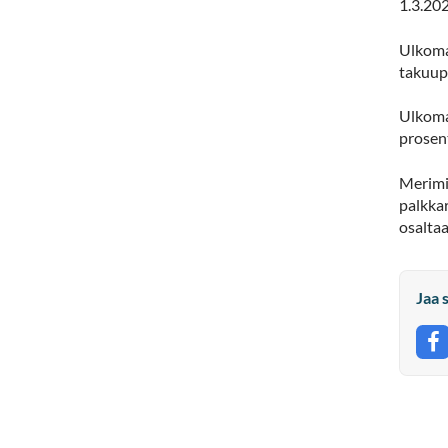
1.3.202
Ulkoma
takuup
Ulkoma
prosent
Merimi
palkkar
osaltaa
Jaa 
J