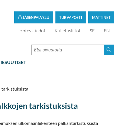
JÄSENPALVELU
TURVAPOSTI
MATTINET
Yhteystiedot
Kuljetusliitot
SE
EN
IESUUTISET
tarkistuksista
kkojen tarkistuksista
imuksen ulkomaanliikenteen palkantarkistuksista