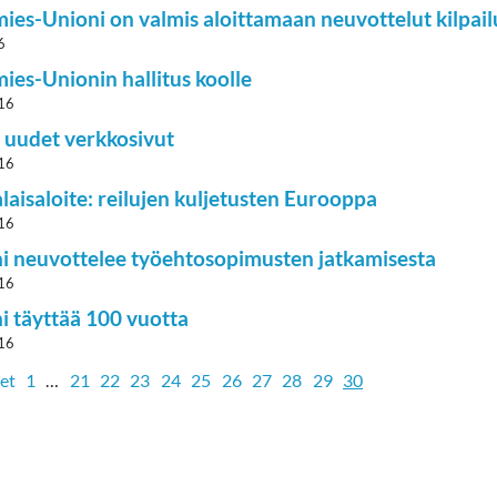
ies-Unioni on valmis aloittamaan neuvottelut kilpa
6
ies-Unionin hallitus koolle
16
 uudet verkkosivut
16
laisaloite: reilujen kuljetusten Eurooppa
16
i neuvottelee työehtosopimusten jatkamisesta
16
i täyttää 100 vuotta
16
set
1
…
21
22
23
24
25
26
27
28
29
30