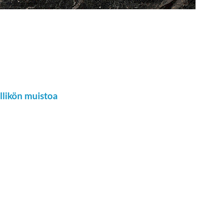
llikön muistoa