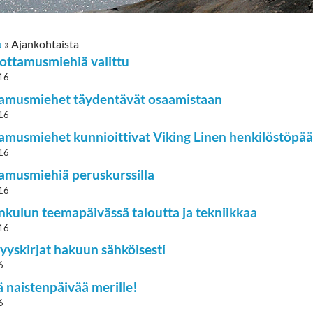
u
»
Ajankohtaista
ottamusmiehiä valittu
16
amusmiehet täydentävät osaamistaan
16
amusmiehet kunnioittivat Viking Linen henkilöstöpää
16
amusmiehiä peruskurssilla
16
kulun teemapäivässä taloutta ja tekniikkaa
16
yyskirjat hakuun sähköisesti
6
 naistenpäivää merille!
6