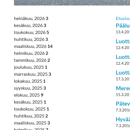
heinäkuu, 2026
3
Etusiv
Päälu
kesäkuu, 2026
3
toukokuu, 2026
5
13.4.20
huhtikuu, 2026
3
Luott
maaliskuu, 2026
14
12.4.20
helmikuu, 2026
2
Luott
tammikuu, 2026
2
12.4.20
joulukuu, 2025
1
Luott
marraskuu, 2025
3
17.3.20
lokakuu, 2025
1
Meren
syyskuu, 2025
3
elokuu, 2025
9
15.3.20
kesäkuu, 2025
1
Pätev
toukokuu, 2025
1
7.3.201
huhtikuu, 2025
2
Hyvää
maaliskuu, 2025
3
7.3.201
helmikuu, 2025
7