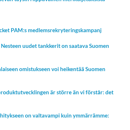
acket PAM:s medlemsrekryteringskampanj
 Nesteen uudet tankkerit on saatava Suomen
alaiseen omistukseen voi heikentää Suomen
oduktutvecklingen är större än vi förstår: det
ehitykseen on valtavampi kuin ymmärrämme: