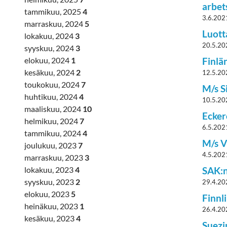
arbet
tammikuu, 2025
4
3.6.202
marraskuu, 2024
5
Luott
lokakuu, 2024
3
20.5.20
syyskuu, 2024
3
elokuu, 2024
1
Finlä
kesäkuu, 2024
2
12.5.20
toukokuu, 2024
7
M/s S
huhtikuu, 2024
4
10.5.20
maaliskuu, 2024
10
Ecker
helmikuu, 2024
7
6.5.202
tammikuu, 2024
4
M/s V
joulukuu, 2023
7
4.5.202
marraskuu, 2023
3
SAK:n
lokakuu, 2023
4
syyskuu, 2023
2
29.4.20
elokuu, 2023
5
Finnl
heinäkuu, 2023
1
26.4.20
kesäkuu, 2023
4
Suezi