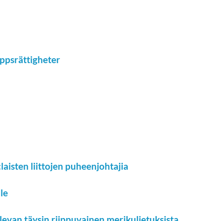
äppsrättigheter
isten liittojen puheenjohtajia
le
evan täysin riippuvainen merikuljetuksista