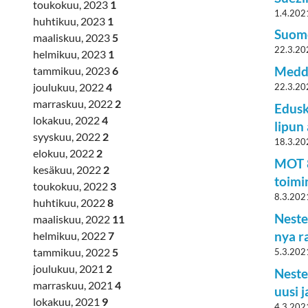
toukokuu, 2023
1
1.4.202
huhtikuu, 2023
1
Suome
maaliskuu, 2023
5
22.3.20
helmikuu, 2023
1
Medde
tammikuu, 2023
6
joulukuu, 2022
4
22.3.20
marraskuu, 2022
2
Edusk
lokakuu, 2022
4
lipun
syyskuu, 2022
2
18.3.20
elokuu, 2022
2
MOT 8
kesäkuu, 2022
2
toimi
toukokuu, 2022
3
8.3.202
huhtikuu, 2022
8
Neste
maaliskuu, 2022
11
nya r
helmikuu, 2022
7
tammikuu, 2022
5
5.3.202
joulukuu, 2021
2
Neste
marraskuu, 2021
4
uusi 
lokakuu, 2021
9
4.3.202