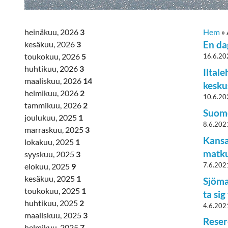
heinäkuu, 2026
3
Hem
»
En da
kesäkuu, 2026
3
toukokuu, 2026
5
16.6.20
huhtikuu, 2026
3
Iltal
maaliskuu, 2026
14
kesku
helmikuu, 2026
2
10.6.20
tammikuu, 2026
2
Suome
joulukuu, 2025
1
8.6.202
marraskuu, 2025
3
Kansa
lokakuu, 2025
1
matku
syyskuu, 2025
3
7.6.202
elokuu, 2025
9
kesäkuu, 2025
1
Sjöma
toukokuu, 2025
1
ta si
huhtikuu, 2025
2
4.6.202
maaliskuu, 2025
3
Reser
helmikuu, 2025
7