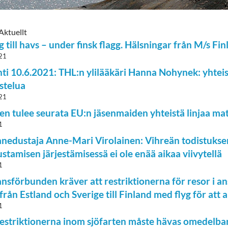
Aktuellt
g till havs – under finsk flagg. Hälsningar från M/s Fin
21
ehti 10.6.2021: THL:n ylilääkäri Hanna Nohynek: yhte
stelua
21
n tulee seurata EU:n jäsenmaiden yhteistä linjaa ma
1
nedustaja Anne-Mari Virolainen: Vihreän todistuksen
stamisen järjestämisessä ei ole enää aikaa viivytellä
1
nsförbunden kräver att restriktionerna för resor i ans
g från Estland och Sverige till Finland med flyg för at
1
estriktionerna inom sjöfarten måste hävas omedelbart e