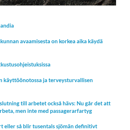
landia
iskunnan avaamisesta on korkea aika käydä
tkustusohjeistuksissa
 käyttöönotossa ja terveysturvallisen
lutning till arbetet också hävs: Nu går det att
t arbeta, men inte med passagerarfartyg
ller så blir tusentals sjömän definitivt