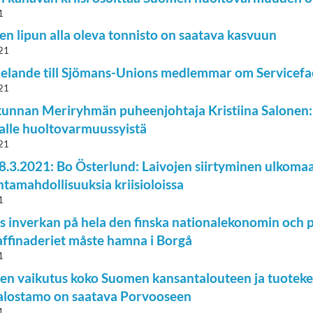
1
n lipun alla oleva tonnisto on saatava kasvuun
21
lande till Sjömans-Unions medlemmar om Servicef
21
unnan Meriryhmän puheenjohtaja Kristiina Salonen:
 alle huoltovarmuussyistä
21
.3.2021: Bo Österlund: Laivojen siirtyminen ulkoma
ntamahdollisuuksia kriisioloissa
1
s inverkan på hela den finska nationalekonomin och pr
affinaderiet måste hamna i Borgå
1
en vaikutus koko Suomen kansantalouteen ja tuotek
jalostamo on saatava Porvooseen
1