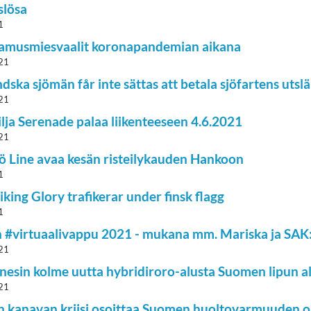
slösa
1
amusmiesvaalit koronapandemian aikana
21
ndska sjömän får inte sättas att betala sjöfartens utsl
21
ilja Serenade palaa liikenteeseen 4.6.2021
21
ö Line avaa kesän risteilykauden Hankoon
1
iking Glory trafikerar under finsk flagg
1
 #virtuaalivappu 2021 - mukana mm. Mariska ja SAK:la
21
inesin kolme uutta hybridiroro-alusta Suomen lipun al
21
n kanavan kriisi osoittaa Suomen huoltovarmuuden ol