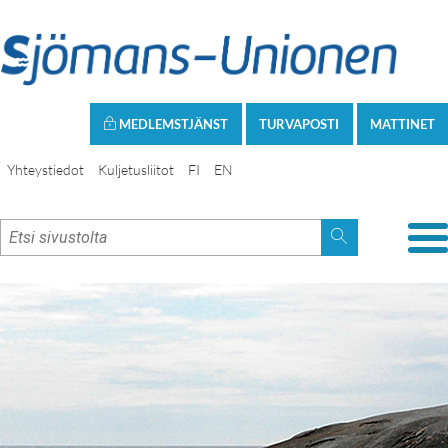
MEDLEMSTJÄNST
TURVAPOSTI
MATTINET
Yhteystiedot
Kuljetusliitot
FI
EN