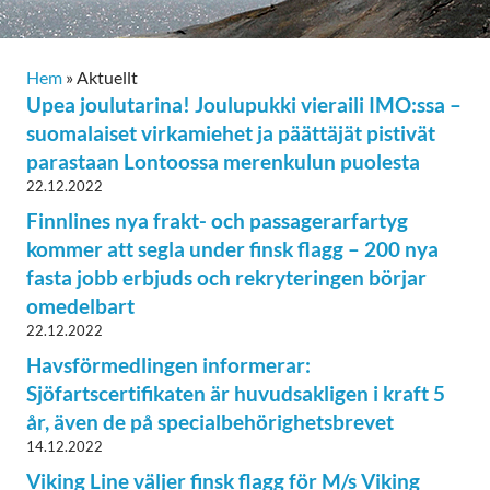
Hem
»
Aktuellt
Upea joulutarina! Joulupukki vieraili IMO:ssa –
suomalaiset virkamiehet ja päättäjät pistivät
parastaan Lontoossa merenkulun puolesta
22.12.2022
Finnlines nya frakt- och passagerarfartyg
kommer att segla under finsk flagg – 200 nya
fasta jobb erbjuds och rekryteringen börjar
omedelbart
22.12.2022
Havsförmedlingen informerar:
Sjöfartscertifikaten är huvudsakligen i kraft 5
år, även de på specialbehörighetsbrevet
14.12.2022
Viking Line väljer finsk flagg för M/s Viking