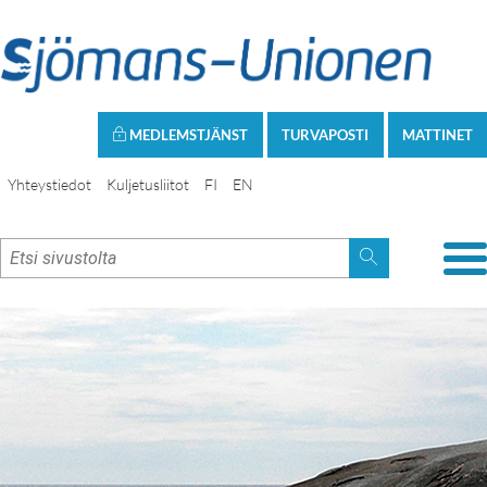
MEDLEMSTJÄNST
TURVAPOSTI
MATTINET
Yhteystiedot
Kuljetusliitot
FI
EN