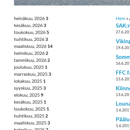
heinäkuu, 2026
3
Hem
»
SAK:n
kesäkuu, 2026
3
toukokuu, 2026
5
27.6.20
huhtikuu, 2026
3
Vikin
maaliskuu, 2026
14
19.6.20
helmikuu, 2026
2
Somma
tammikuu, 2026
2
16.6.20
joulukuu, 2025
1
FFC f
marraskuu, 2025
3
13.6.20
lokakuu, 2025
1
Kiinn
syyskuu, 2025
3
elokuu, 2025
9
13.6.20
kesäkuu, 2025
1
Louna
toukokuu, 2025
1
1.6.201
huhtikuu, 2025
2
Päälu
maaliskuu, 2025
3
1.6.201
helmikuu, 2025
7