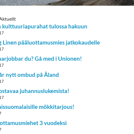
Aktuellt
 kulttuuriapurahat tulossa hakuun
17
g Linen pääluottamusmies jatkokaudelle
17
rjobbar du? Gå med i Unionen!
17
år nytt ombud på Åland
17
ostavaa juhannuslukemista!
17
issuomalaisille mökkitarjous!
7
ottamusmiehet 3 vuodeksi
7