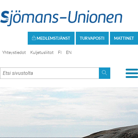
MEDLEMSTJÄNST
TURVAPOSTI
MATTINET
Yhteystiedot
Kuljetusliitot
FI
EN