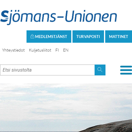
MEDLEMSTJÄNST
TURVAPOSTI
MATTINET
Yhteystiedot
Kuljetusliitot
FI
EN