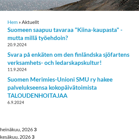
Hem
»
Aktuellt
Suomeen saapuu tavaraa "Kiina-kaupasta" -
mutta millä työehdoin?
20.9.2024
Svara på enkäten om den finländska sjöfartens
verksamhets- och ledarskapskultur!
11.9.2024
Suomen Merimies-Unioni SMU ry hakee
palvelukseensa kokopäivätoimista
TALOUDENHOITAJAA
6.9.2024
heinäkuu, 2026
3
kesäkuu, 2026
3