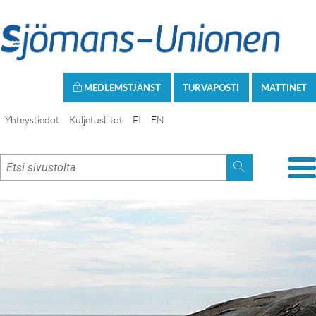
MEDLEMSTJÄNST
TURVAPOSTI
MATTINET
Yhteystiedot
Kuljetusliitot
FI
EN