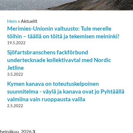
Hem
»
Aktuellt
Merimies-Unionin valtuusto: Tule merelle
töihin – täällä on töitä ja tekemisen meininki!
19.5.2022
Sjöfartsbranschens fackförbund
undertecknade kollektivavtal med Nordic
Jetline
3.5.2022
Kymen kanava on toteutuskelpoinen
suunnitelma - väylä ja kanava ovat jo Pyhtäällä
valmiina vain ruoppausta vailla
2.5.2022
heinäkuu, 2026
3