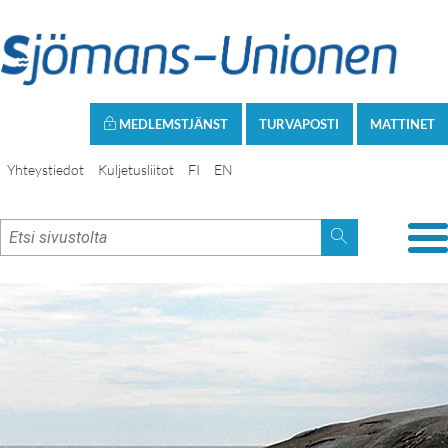
MEDLEMSTJÄNST
TURVAPOSTI
MATTINET
Yhteystiedot
Kuljetusliitot
FI
EN