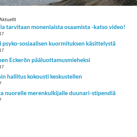
Aktuellt
lla tarvitaan monenlaista osaamista -katso video!
17
i psyko-sosiaalisen kuormituksen käsittelystä
17
en Eckerön pääluottamusmieheksi
17
in hallitus kokousti keskustellen
7
a nuorelle merenkulkijalle duunari-stipendiä
7