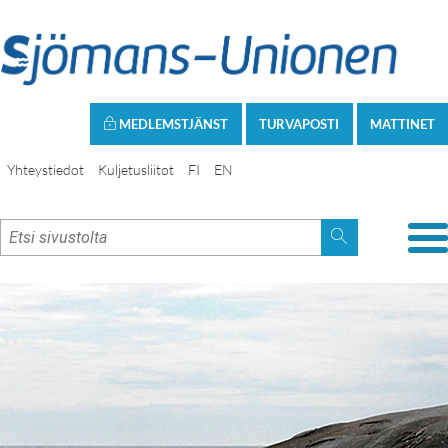
MEDLEMSTJÄNST
TURVAPOSTI
MATTINET
Yhteystiedot
Kuljetusliitot
FI
EN