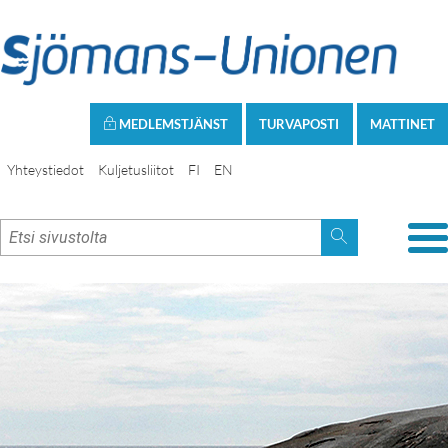
MEDLEMSTJÄNST
TURVAPOSTI
MATTINET
Yhteystiedot
Kuljetusliitot
FI
EN