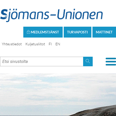
MEDLEMSTJÄNST
TURVAPOSTI
MATTINET
Yhteystiedot
Kuljetusliitot
FI
EN