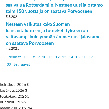
saa valua Rotterdamiin. Nesteen uusi jalostamo
toimii 50 vuotta ja on saatava Porvooseen
5.3.2021
Nesteen vaikutus koko Suomen
kansantalouteen ja tuotekehitykseen on
valtavampi kuin ymmärrämme: uusi jalostamo
on saatava Porvooseen
4.3.2021
Edelliset
1
…
8
9
10
11
12
13
14
15
16
17
…
30
Seuraavat
heinäkuu, 2026
3
kesäkuu, 2026
3
toukokuu, 2026
5
huhtikuu, 2026
3
maaliskuu, 2026
14