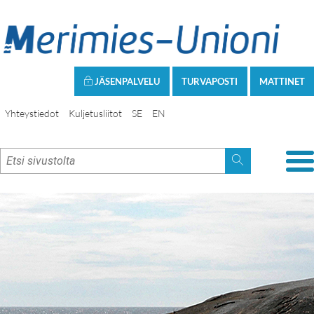
JÄSENPALVELU
TURVAPOSTI
MATTINET
Yhteystiedot
Kuljetusliitot
SE
EN