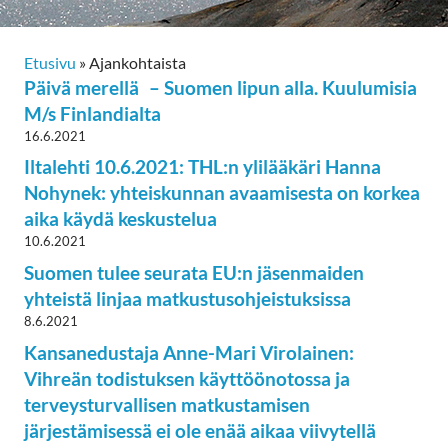
Etusivu
»
Ajankohtaista
Päivä merellä – Suomen lipun alla. Kuulumisia
M/s Finlandialta
16.6.2021
Iltalehti 10.6.2021: THL:n ylilääkäri Hanna
Nohynek: yhteiskunnan avaamisesta on korkea
aika käydä keskustelua
10.6.2021
Suomen tulee seurata EU:n jäsenmaiden
yhteistä linjaa matkustusohjeistuksissa
8.6.2021
Kansanedustaja Anne-Mari Virolainen:
Vihreän todistuksen käyttöönotossa ja
terveysturvallisen matkustamisen
järjestämisessä ei ole enää aikaa viivytellä