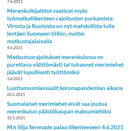
7.6.2021
Merenkulkijaliitot vaativat myös
työmatkaliikenteen rajoitusten purkamista:
Virosta ja Ruotsista on nyt mahdollista tulla
lentäen Suomeen töihin, muttei
matkustajalaivalla
4.6.2021
Matkustusrajoitukset merenkulussa on
purettava välittömästi tai tuhannet merimiehet
jäävät lopullisesti työttömiksi
3.6.2021
Luottamusmiesvaalit koronapandemian aikana
20.5.2021
Suomalaiset merimiehet eivät saa joutua
merenkulun päästökaupan maksumiehiksi
12.5.2021
M/s Silja Serenade palaa liikenteeseen 4.6.2021