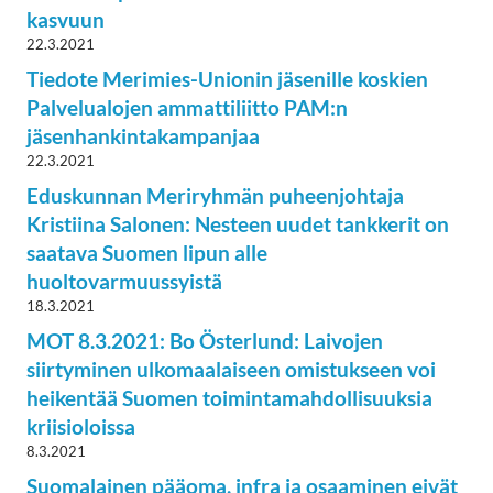
kasvuun
22.3.2021
Tiedote Merimies-Unionin jäsenille koskien
Palvelualojen ammattiliitto PAM:n
jäsenhankintakampanjaa
22.3.2021
Eduskunnan Meriryhmän puheenjohtaja
Kristiina Salonen: Nesteen uudet tankkerit on
saatava Suomen lipun alle
huoltovarmuussyistä
18.3.2021
MOT 8.3.2021: Bo Österlund: Laivojen
siirtyminen ulkomaalaiseen omistukseen voi
heikentää Suomen toimintamahdollisuuksia
kriisioloissa
8.3.2021
Suomalainen pääoma, infra ja osaaminen eivät