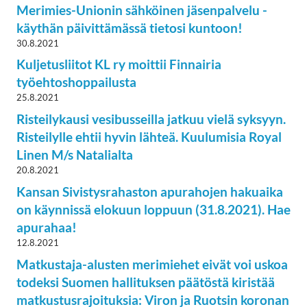
Merimies-Unionin sähköinen jäsenpalvelu -
käythän päivittämässä tietosi kuntoon!
30.8.2021
Kuljetusliitot KL ry moittii Finnairia
työehtoshoppailusta
25.8.2021
Risteilykausi vesibusseilla jatkuu vielä syksyyn.
Risteilylle ehtii hyvin lähteä. Kuulumisia Royal
Linen M/s Natalialta
20.8.2021
Kansan Sivistysrahaston apurahojen hakuaika
on käynnissä elokuun loppuun (31.8.2021). Hae
apurahaa!
12.8.2021
Matkustaja-alusten merimiehet eivät voi uskoa
todeksi Suomen hallituksen päätöstä kiristää
matkustusrajoituksia: Viron ja Ruotsin koronan