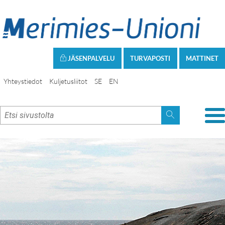
JÄSENPALVELU
TURVAPOSTI
MATTINET
Yhteystiedot
Kuljetusliitot
SE
EN