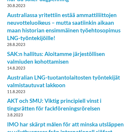
30.8.2023
Australiassa yritettiin estää ammattiliittojen
neuvotteluoikeus – mutta saatiinkin aikaan
maan historian ensimmäinen työehtosopimus
LNG-työntekijöille!
28.8.2023
SAK:n hallitus: Aloitamme järjestöllisen
valmiuden kohottamisen
14.8.2023
Australian LNG-tuotantolaitosten työntekijät
valmistautuvat lakkoon
11.8.2023
AKT och SMU: Viktig principiell vinst i
tingsrätten för fackföreningsrörelsen
3.8.2023
IMO har skärpt målen för att minska utsläppen
av växthusgaser från internationell sjöfart