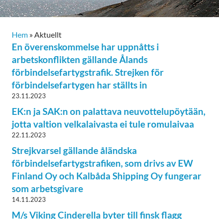
Hem
»
Aktuellt
En överenskommelse har uppnåtts i
arbetskonflikten gällande Ålands
förbindelsefartygstrafik. Strejken för
förbindelsefartygen har ställts in
23.11.2023
EK:n ja SAK:n on palattava neuvottelupöytään,
jotta valtion velkalaivasta ei tule romulaivaa
22.11.2023
Strejkvarsel gällande åländska
förbindelsefartygstrafiken, som drivs av EW
Finland Oy och Kalbåda Shipping Oy fungerar
som arbetsgivare
14.11.2023
M/s Viking Cinderella byter till finsk flagg