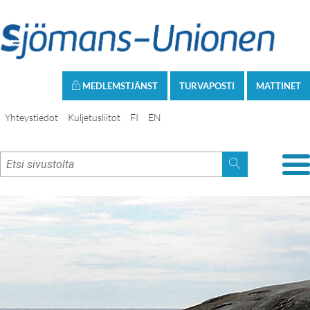
MEDLEMSTJÄNST
TURVAPOSTI
MATTINET
Yhteystiedot
Kuljetusliitot
FI
EN