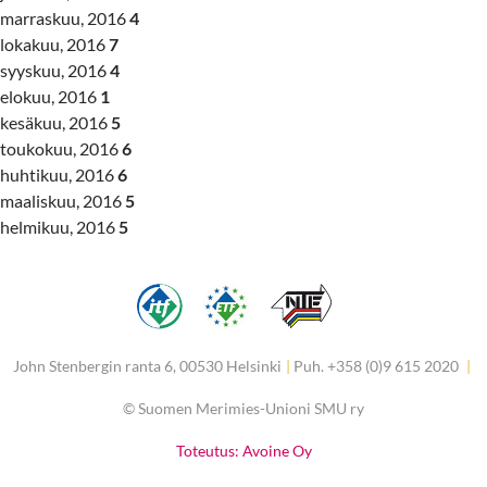
marraskuu, 2016
4
lokakuu, 2016
7
syyskuu, 2016
4
elokuu, 2016
1
kesäkuu, 2016
5
toukokuu, 2016
6
huhtikuu, 2016
6
maaliskuu, 2016
5
helmikuu, 2016
5
John Stenbergin ranta 6, 00530 Helsinki
|
Puh. +358 (0)9 615 2020
|
©
Suomen Merimies-Unioni SMU ry
Toteutus: Avoine Oy