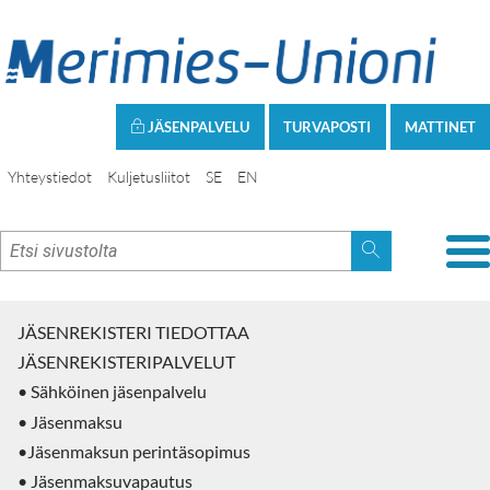
JÄSENPALVELU
TURVAPOSTI
MATTINET
Yhteystiedot
Kuljetusliitot
SE
EN
JÄSENREKISTERI TIEDOTTAA
JÄSENREKISTERIPALVELUT
• Sähköinen jäsenpalvelu
• Jäsenmaksu
•Jäsenmaksun perintäsopimus
• Jäsenmaksuvapautus