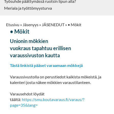
Työsuhde päättymässä ruotsin lipun alla?
Meriala ja työttömyysturva
Etusivu
»
Jäsenyys
»
JÄSENEDUT
»
• Mökit
• Mökit
Unionin mökkien
vuokraus tapahtuu erillisen
varaussivuston kautta
Tästä linkistä pääset varaamaan mökkejä
Varaussivustolla on perustiedot kaikista mökeistä, ja
kalenteri josta näkee mökkien varaustilanteen.
Varausehdot löydät
täältä:
https://smu.koutavaraus.fi/varaus/?
page=35&lang=