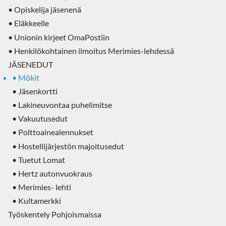
• Opiskelija jäsenenä
• Eläkkeelle
• Unionin kirjeet OmaPostiin
• Henkilökohtainen ilmoitus Merimies-lehdessä
JÄSENEDUT
• Mökit
• Jäsenkortti
• Lakineuvontaa puhelimitse
• Vakuutusedut
• Polttoainealennukset
• Hostellijärjestön majoitusedut
• Tuetut Lomat
• Hertz autonvuokraus
• Merimies- lehti
• Kultamerkki
Työskentely Pohjoismaissa