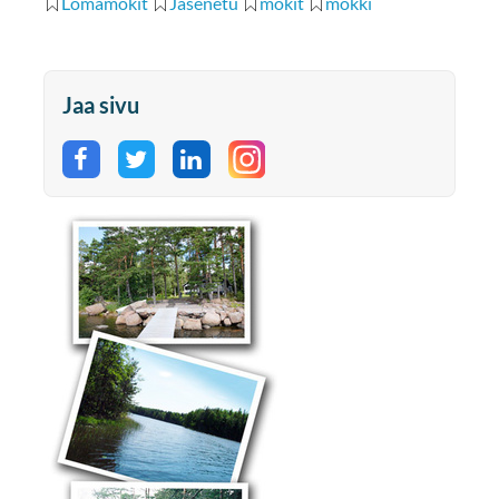
Lomamökit
Jäsenetu
mökit
mökki
Jaa sivu
Jaa Facebookissa
Jaa Twitterissä
Jaa LinkedInissä