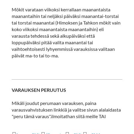
Mökit varataan viikoksi kerrallaan maanantaista
maanantaihin tai neljäksi päiväksi maanantai-torstai
tai torstai maanantai (Himoksen ja Tahkon mökit vain
koko viikoksi maanantaista maanantaihin) eli
varausta tehdessä sekä alkupäiväksi että
loppupäiväksi pitää valita maanantai tai
vaihtoehtoisesti lyhyemmissä varauksissa valitaan
päivät ma-to tai to-ma.
VARAUKSEN PERUUTUS
Mikäli joudut perumaan varauksen, paina
varausvahvistuksen linkkiä ja valitse sivun alalaidasta
"peru tämä varaus".ilmoitathan siitä meille TAI