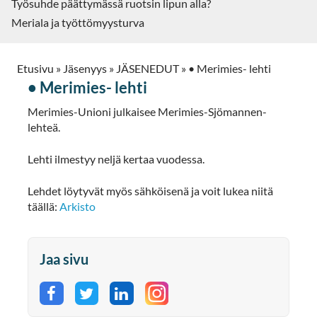
Työsuhde päättymässä ruotsin lipun alla?
Meriala ja työttömyysturva
Etusivu
»
Jäsenyys
»
JÄSENEDUT
»
• Merimies- lehti
• Merimies- lehti
Merimies-Unioni julkaisee Merimies-Sjömannen-
lehteä.
Lehti ilmestyy neljä kertaa vuodessa.
Lehdet löytyvät myös sähköisenä ja voit lukea niitä
täällä:
Arkisto
Jaa sivu
Jaa Facebookissa
Jaa Twitterissä
Jaa LinkedInissä