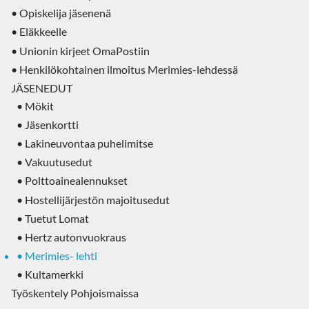
• Opiskelija jäsenenä
• Eläkkeelle
• Unionin kirjeet OmaPostiin
• Henkilökohtainen ilmoitus Merimies-lehdessä
JÄSENEDUT
• Mökit
• Jäsenkortti
• Lakineuvontaa puhelimitse
• Vakuutusedut
• Polttoainealennukset
• Hostellijärjestön majoitusedut
• Tuetut Lomat
• Hertz autonvuokraus
• Merimies- lehti
• Kultamerkki
Työskentely Pohjoismaissa