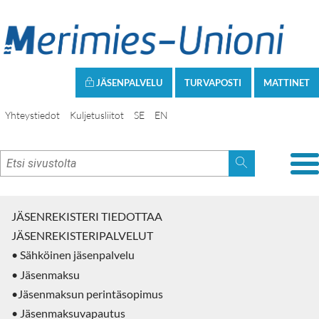
JÄSENPALVELU
TURVAPOSTI
MATTINET
Yhteystiedot
Kuljetusliitot
SE
EN
JÄSENREKISTERI TIEDOTTAA
JÄSENREKISTERIPALVELUT
• Sähköinen jäsenpalvelu
• Jäsenmaksu
•Jäsenmaksun perintäsopimus
• Jäsenmaksuvapautus