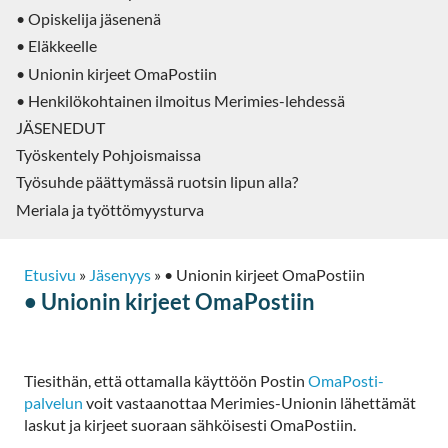
• Opiskelija jäsenenä
• Eläkkeelle
• Unionin kirjeet OmaPostiin
• Henkilökohtainen ilmoitus Merimies-lehdessä
JÄSENEDUT
Työskentely Pohjoismaissa
Työsuhde päättymässä ruotsin lipun alla?
Meriala ja työttömyysturva
Etusivu
»
Jäsenyys
»
• Unionin kirjeet OmaPostiin
• Unionin kirjeet OmaPostiin
Tiesithän, että ottamalla käyttöön Postin
OmaPosti-
palvelun
voit vastaanottaa Merimies-Unionin lähettämät
laskut ja kirjeet suoraan sähköisesti OmaPostiin.