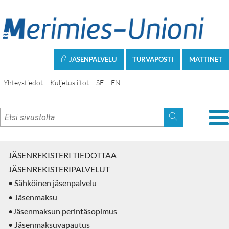
JÄSENPALVELU
TURVAPOSTI
MATTINET
Yhteystiedot
Kuljetusliitot
SE
EN
JÄSENREKISTERI TIEDOTTAA
JÄSENREKISTERIPALVELUT
• Sähköinen jäsenpalvelu
• Jäsenmaksu
•Jäsenmaksun perintäsopimus
• Jäsenmaksuvapautus