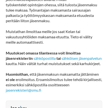
työskentelet opintojen ohessa, siitä tulosta jäsenmaksu
tulee maksaa. Työnantajan maksamasta sairausajan
palkasta ja työttömyyskassan maksamasta etuudesta
peritään liiton jäsenmaksu.
Muistathan ilmoittaa meille jos saat Kelan tai
vakuutusyhtiöiden maksamaa etuutta. Tieto ei välity
meille automaattisesti.
Muutokset omassa tilanteessa voit ilmoittaa
jäsenrekisteriin
sähköpostilla
tai
sähköisen jäsenpalvelun
kautta. Näin vältät turhat muistutukset sekä karhukirjeet.
Huomioithan,
että jäsenmaksun maksamatta jättäminen
ei ole
eroilmoitus. Eroamisilmoitus tulee tehdä kirjallisesti,
esimerkiksi sähköpostilla osoitteeseen
jasenrekisteri@smu.fi