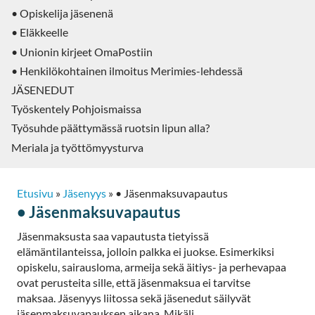
• Opiskelija jäsenenä
• Eläkkeelle
• Unionin kirjeet OmaPostiin
• Henkilökohtainen ilmoitus Merimies-lehdessä
JÄSENEDUT
Työskentely Pohjoismaissa
Työsuhde päättymässä ruotsin lipun alla?
Meriala ja työttömyysturva
Etusivu
»
Jäsenyys
»
• Jäsenmaksuvapautus
• Jäsenmaksuvapautus
Jäsenmaksusta saa vapautusta tietyissä
elämäntilanteissa
,
jolloin palkka ei juokse. Esimerkiksi
opiskelu, sairausloma, armeija sekä äitiys- ja perhevapaa
ovat perusteita sille, että jäsenmaksua ei tarvitse
maksaa. Jäsenyys liitossa sekä jäsenedut säilyvät
jäsenmaksuvapauksen aikana. Mikäli