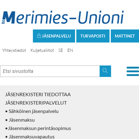
JÄSENPALVELU
TURVAPOSTI
MATTINET
Yhteystiedot
Kuljetusliitot
SE
EN
JÄSENREKISTERI TIEDOTTAA
JÄSENREKISTERIPALVELUT
• Sähköinen jäsenpalvelu
• Jäsenmaksu
•Jäsenmaksun perintäsopimus
• Jäsenmaksuvapautus