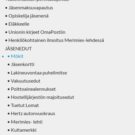
• Jäsenmaksuvapautus
• Opiskelija jäsenenä
• Eläkkeelle
• Unionin kirjeet OmaPostiin
• Henkilökohtainen ilmoitus Merimies-lehdessä
JÄSENEDUT
• Mökit
• Jäsenkortti
• Lakineuvontaa puhelimitse
• Vakuutusedut
• Polttoainealennukset
• Hostellijärjestön majoitusedut
• Tuetut Lomat
• Hertz autonvuokraus
• Merimies- lehti
• Kultamerkki