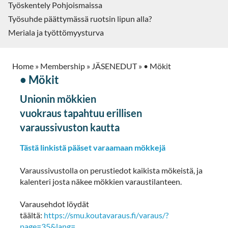
Työskentely Pohjoismaissa
Työsuhde päättymässä ruotsin lipun alla?
Meriala ja työttömyysturva
Home
»
Membership
»
JÄSENEDUT
»
• Mökit
• Mökit
Unionin mökkien
vuokraus tapahtuu erillisen
varaussivuston kautta
Tästä linkistä pääset varaamaan mökkejä
Varaussivustolla on perustiedot kaikista mökeistä, ja
kalenteri josta näkee mökkien varaustilanteen.
Varausehdot löydät
täältä:
https://smu.koutavaraus.fi/varaus/?
page=35&lang=