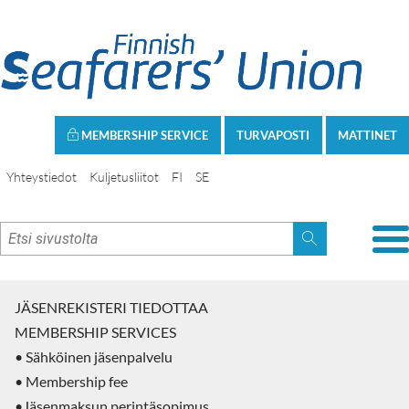
MEMBERSHIP SERVICE
TURVAPOSTI
MATTINET
Yhteystiedot
Kuljetusliitot
FI
SE
JÄSENREKISTERI TIEDOTTAA
MEMBERSHIP SERVICES
• Sähköinen jäsenpalvelu
• Membership fee
•Jäsenmaksun perintäsopimus