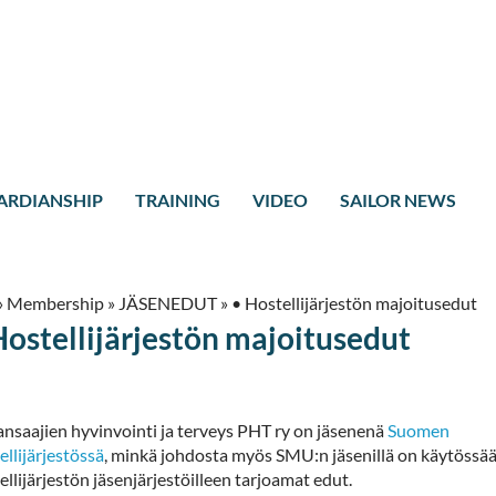
ARDIANSHIP
TRAINING
VIDEO
SAILOR NEWS
»
Membership
»
JÄSENEDUT
»
• Hostellijärjestön majoitusedut
Hostellijärjestön majoitusedut
ansaajien hyvinvointi ja terveys PHT ry on jäsenenä
Suomen
ellijärjestössä
, minkä johdosta myös SMU:n jäsenillä on käytössä
llijärjestön jäsenjärjestöilleen tarjoamat edut.