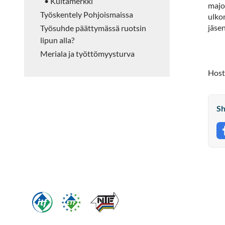
• Kultamerkki
majo
Työskentely Pohjoismaissa
ulko
jäse
Työsuhde päättymässä ruotsin
lipun alla?
Meriala ja työttömyysturva
Host
Sh