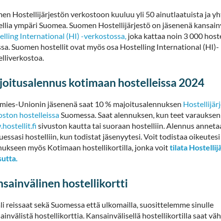
en Hostellijärjestön verkostoon kuuluu yli 50 ainutlaatuista ja yht
ellia ympäri Suomea. Suomen Hostellijärjestö on jäsenenä kansain
elling International (HI) -verkostossa,
joka kattaa noin 3 000 hoste
sa. Suomen hostellit ovat myös osa Hostelling International (HI)-
elliverkostoa.
oitusalennus kotimaan hostelleissa 2024
mies-Unionin jäsenenä saat 10 % majoitusalennuksen
Hostellijär
oston hostelleissa
Suomessa. Saat alennuksen, kun teet varauksen
hostellit.fi
sivuston kautta tai suoraan hostelliin. Alennus annet
essasi hostelliin, kun todistat jäsenyytesi. Voit todistaa oikeutesi
nukseen myös Kotimaan hostellikortilla, jonka voit
tilata Hostellij
utta.
sainvälinen hostellikortti
li reissaat sekä Suomessa että ulkomailla, suosittelemme sinulle
invälistä hostellikorttia. Kansainvälisellä hostellikortilla saat v