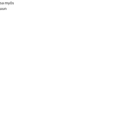
ssa myös
tuun