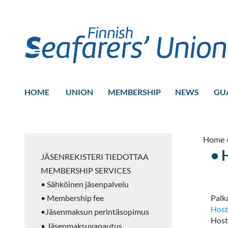
HOME
UNION
MEMBERSHIP
NEWS
GU
Home
• 
JÄSENREKISTERI TIEDOTTAA
MEMBERSHIP SERVICES
• Sähköinen jäsenpalvelu
Palk
• Membership fee
Host
•Jäsenmaksun perintäsopimus
Hoste
• Jäsenmaksuvapautus