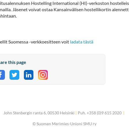
itusalennuksen Hostelling International (HI)-verkoston hostellei
mailla. Jäsenet voivat ostaa Kansainvälisen hostellikortin alennet
nhintaan.
ellit Suomessa -verkkoesitteen voit
ladata tästä
are this page
Share on Facebook
Share on Twitter
Share on LinkedIn
John Stenbergin ranta 6, 00530 Helsinki
|
Puh. +358 (0)9 615 2020
|
©
Suomen Merimies-Unioni SMU ry