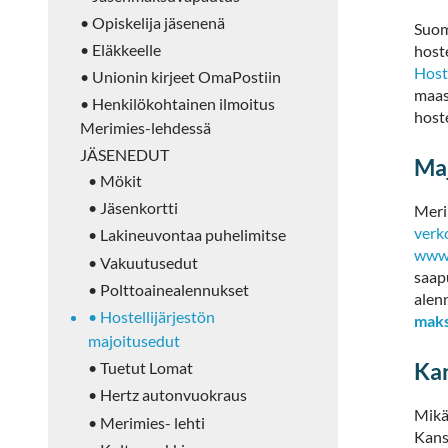
• Opiskelija jäsenenä
Suom
• Eläkkeelle
host
Host
• Unionin kirjeet OmaPostiin
maas
• Henkilökohtainen ilmoitus
host
Merimies-lehdessä
JÄSENEDUT
Maj
• Mökit
• Jäsenkortti
Meri
verk
• Lakineuvontaa puhelimitse
www.
• Vakuutusedut
saapu
• Polttoainealennukset
alen
• Hostellijärjestön
maks
majoitusedut
Kan
• Tuetut Lomat
• Hertz autonvuokraus
Mikä
• Merimies- lehti
Kansa