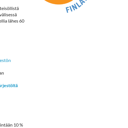
eisöllistä
välisessä
llia lähes 60
jestön
aan
ärjestöltä
ähintään 10 %