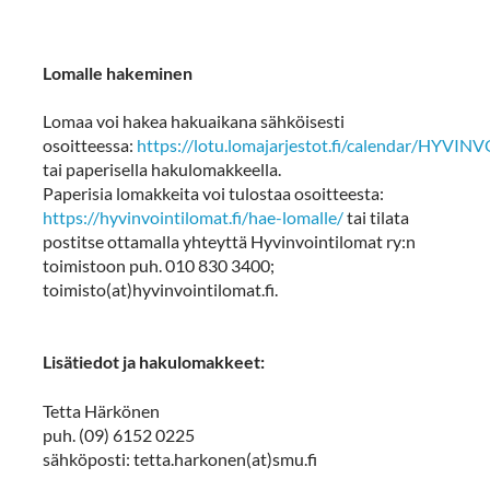
Lomalle hakeminen
Lomaa voi hakea hakuaikana sähköisesti
osoitteessa:
https://lotu.lomajarjestot.fi/calendar/HYVIN
tai paperisella hakulomakkeella.
Paperisia lomakkeita voi tulostaa osoitteesta:
https://hyvinvointilomat.fi/hae-lomalle/
tai tilata
postitse ottamalla yhteyttä Hyvinvointilomat ry:n
toimistoon puh. 010 830 3400;
toimisto(at)hyvinvointilomat.fi.
Lisätiedot ja hakulomakkeet:
Tetta Härkönen
puh. (09) 6152 0225
sähköposti: tetta.harkonen(at)smu.fi