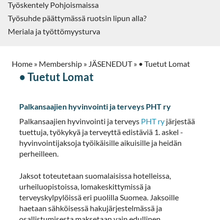
Työskentely Pohjoismaissa
Työsuhde päättymässä ruotsin lipun alla?
Meriala ja työttömyysturva
Home
»
Membership
»
JÄSENEDUT
»
• Tuetut Lomat
• Tuetut Lomat
Palkansaajien hyvinvointi ja terveys PHT ry
Palkansaajien hyvinvointi ja terveys
PHT ry
järjestää
tuettuja, työkykyä ja terveyttä edistäviä 1. askel -
hyvinvointijaksoja työikäisille aikuisille ja heidän
perheilleen.
Jaksot toteutetaan suomalaisissa hotelleissa,
urheiluopistoissa, lomakeskittymissä ja
terveyskylpylöissä eri puolilla Suomea. Jaksoille
haetaan sähköisessä hakujärjestelmässä ja
osallistumisesta maksetaan vain edullinen