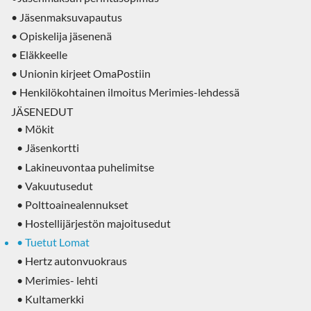
• Jäsenmaksuvapautus
• Opiskelija jäsenenä
• Eläkkeelle
• Unionin kirjeet OmaPostiin
• Henkilökohtainen ilmoitus Merimies-lehdessä
JÄSENEDUT
• Mökit
• Jäsenkortti
• Lakineuvontaa puhelimitse
• Vakuutusedut
• Polttoainealennukset
• Hostellijärjestön majoitusedut
• Tuetut Lomat
• Hertz autonvuokraus
• Merimies- lehti
• Kultamerkki