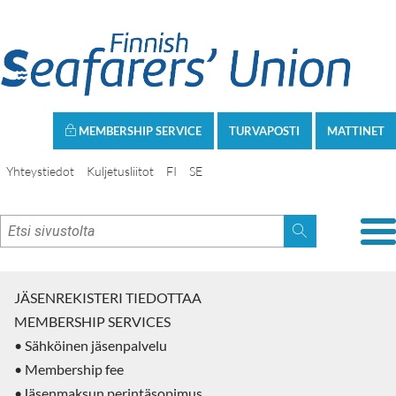
MEMBERSHIP SERVICE
TURVAPOSTI
MATTINET
Yhteystiedot
Kuljetusliitot
FI
SE
JÄSENREKISTERI TIEDOTTAA
MEMBERSHIP SERVICES
• Sähköinen jäsenpalvelu
• Membership fee
•Jäsenmaksun perintäsopimus