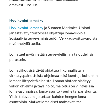
omavastuuosuus.
Hyvinvointilomat ry
Hyvinvointilomat ry
ja Suomen Merimies-Unioni
järjestävät yhteistyössä ohjattuja lomaviikkoja
Sosiaali- ja terveysministeriön Veikkausvoittovaroista
myönnetyllä tuella.
Lomatuet myönnetään terveydellisin ja taloudellisin
perustein.
Lomaviikot sisältävät ohjattua liikunnallista ja
virkistyspainotteista ohjelmaa sekä luentoja kuhunkin
lomaan liittyvistä aiheista. Loman hintaan sisältyy
viikon ohjelma ja täysihoito, majoitus on viihtyisissä
loma-asunnoissa: loma-asunto / perhe tai pariskunta.
Yksin tulevat majoitetaan kahden hengen loma-
asuntoihin. Matkat lomalaiset maksavat itse.