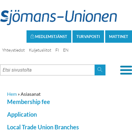
MEDLEMSTJÄNST
TURVAPOSTI
MATTINET
Yhteystiedot
Kuljetusliitot
FI
EN
Hem
»
Asiasanat
Membership fee
Application
Local Trade Union Branches