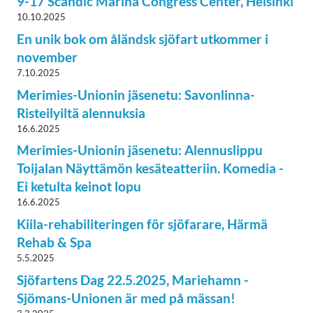
9-17 Scandic Marina Congress Center, Helsinki
10.10.2025
En unik bok om åländsk sjöfart utkommer i
november
7.10.2025
Merimies-Unionin jäsenetu: Savonlinna-
Risteilyiltä alennuksia
16.6.2025
Merimies-Unionin jäsenetu: Alennuslippu
Toijalan Näyttämön kesäteatteriin. Komedia -
Ei ketulta keinot lopu
16.6.2025
Kiila-rehabiliteringen för sjöfarare, Härmä
Rehab & Spa
5.5.2025
Sjöfartens Dag 22.5.2025, Mariehamn -
Sjömans-Unionen är med på mässan!