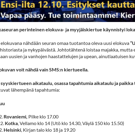
aseuran perinteinen elokuva- ja myyjäiskiertue käynnistyi loka
 elokuvana nähdään seuran omaa tuotantoa oleva uusi elokuva
“U
historiasta ja nykypäivästä. Johtotähtenä loistaa majakka, mutta e
an uusien ja vanhojen haastattelujen ja upean, ainutlaatuisen ku
okuvan voit nähdä vain SMS:n kiertueella.
n syyskiertueen aikataulu, osassa tapahtumia aikataulu ja paikka 
tuvat lähempänä tapahtumia:
kuu
2.
Rovaniemi,
Pilke klo 17.00
12.
Kotka
, Vellamo klo 14 (Utö klo 14.30, Väylä 150 klo 15.50)
2.
Helsinki
, Kirjan talo klo 18 ja 19.20