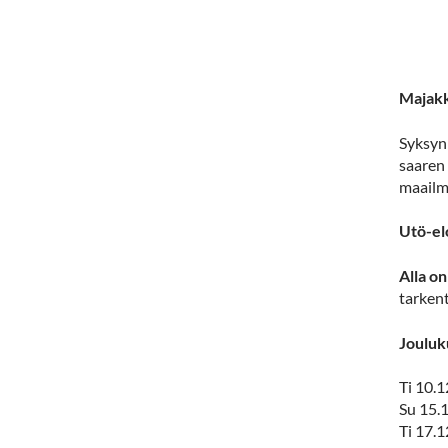
Majakk
Syksyn
saaren 
maailma
Utö-el
Alla o
tarken
Joulu
Ti 10.1
Su 15.
Ti 17.1