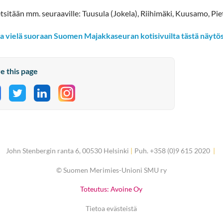
tsitään mm. seuraaville: Tuusula (Jokela), Riihimäki, Kuusamo, Piet
a vielä suoraan Suomen Majakkaseuran kotisivuilta tästä näytösaj
e this page
hare on Facebook
Share on Twitter
Share on LinkedIn
John Stenbergin ranta 6, 00530 Helsinki
|
Puh. +358 (0)9 615 2020
|
©
Suomen Merimies-Unioni SMU ry
Toteutus: Avoine Oy
Tietoa evästeistä