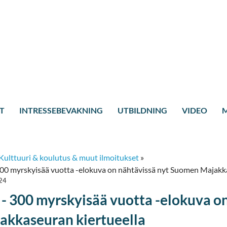
T
INTRESSEBEVAKNING
UTBILDNING
VIDEO
M
Kulttuuri & koulutus & muut ilmoitukset
»
300 myrskyisää vuotta -elokuva on nähtävissä nyt Suomen Majakka
24
 - 300 myrskyisää vuotta -elokuva o
akkaseuran kiertueella