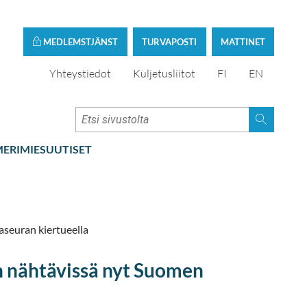
MEDLEMSTJÄNST
TURVAPOSTI
MATTINET
Yhteystiedot
Kuljetusliitot
FI
EN
ERIMIESUUTISET
seuran kiertueella
n nähtävissä nyt Suomen