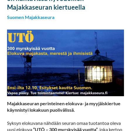
Majakkaseuran kiertueella
Suomen Majakkaseura
Majakkaseuran perinteinen elokuva- ja myyjäiskiertue
käynnistyi lokakuun puolivälissä.
Syksyn elokuvana nähdään seuran omaa tuotantoa oleva
uusi elokuva
“UTÖ – 300 myrskyisää vuotta”
, joka kertoo