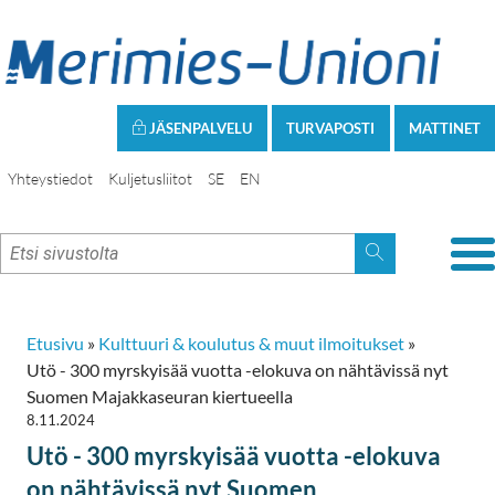
JÄSENPALVELU
TURVAPOSTI
MATTINET
Yhteystiedot
Kuljetusliitot
SE
EN
Etusivu
»
Kulttuuri & koulutus & muut ilmoitukset
»
Utö - 300 myrskyisää vuotta -elokuva on nähtävissä nyt
Suomen Majakkaseuran kiertueella
8.11.2024
Utö - 300 myrskyisää vuotta -elokuva
on nähtävissä nyt Suomen