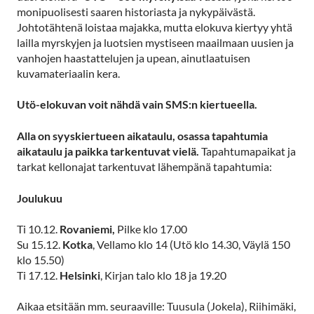
monipuolisesti saaren historiasta ja nykypäivästä.
Johtotähtenä loistaa majakka, mutta elokuva kiertyy yhtä
lailla myrskyjen ja luotsien mystiseen maailmaan uusien ja
vanhojen haastattelujen ja upean, ainutlaatuisen
kuvamateriaalin kera.
Utö-elokuvan voit nähdä vain SMS:n kiertueella.
Alla on syyskiertueen aikataulu, osassa tapahtumia
aikataulu ja paikka tarkentuvat vielä.
Tapahtumapaikat ja
tarkat kellonajat tarkentuvat lähempänä tapahtumia:
Joulukuu
Ti 10.12.
Rovaniemi,
Pilke klo 17.00
Su 15.12.
Kotka
, Vellamo klo 14 (Utö klo 14.30, Väylä 150
klo 15.50)
Ti 17.12.
Helsinki
, Kirjan talo klo 18 ja 19.20
Aikaa etsitään mm. seuraaville: Tuusula (Jokela), Riihimäki,