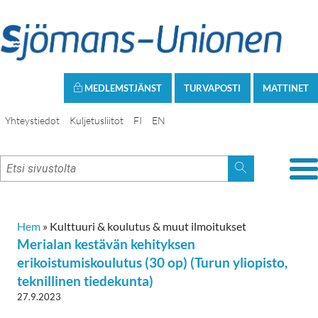
MEDLEMSTJÄNST
TURVAPOSTI
MATTINET
Yhteystiedot
Kuljetusliitot
FI
EN
Hem
»
Kulttuuri & koulutus & muut ilmoitukset
Merialan kestävän kehityksen
erikoistumiskoulutus (30 op) (Turun yliopisto,
teknillinen tiedekunta)
27.9.2023