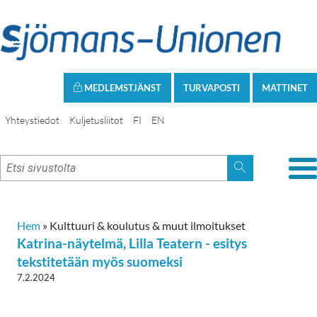
MEDLEMSTJÄNST
TURVAPOSTI
MATTINET
Yhteystiedot
Kuljetusliitot
FI
EN
Hem
»
Kulttuuri & koulutus & muut ilmoitukset
Katrina-näytelmä, Lilla Teatern - esitys
tekstitetään myös suomeksi
7.2.2024