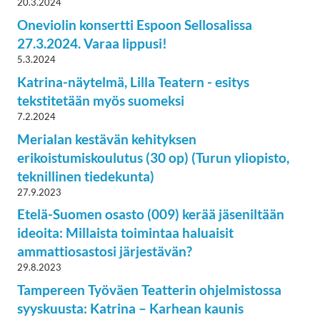
20.3.2024
Oneviolin konsertti Espoon Sellosalissa
27.3.2024. Varaa lippusi!
5.3.2024
Katrina-näytelmä, Lilla Teatern - esitys
tekstitetään myös suomeksi
7.2.2024
Merialan kestävän kehityksen
erikoistumiskoulutus (30 op) (Turun yliopisto,
teknillinen tiedekunta)
27.9.2023
Etelä-Suomen osasto (009) kerää jäseniltään
ideoita: Millaista toimintaa haluaisit
ammattiosastosi järjestävän?
29.8.2023
Tampereen Työväen Teatterin ohjelmistossa
syyskuusta: Katrina – Karhean kaunis