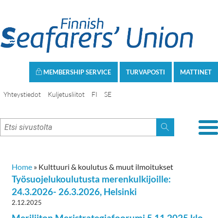
MEMBERSHIP SERVICE
TURVAPOSTI
MATTINET
Yhteystiedot
Kuljetusliitot
FI
SE
Home
»
Kulttuuri & koulutus & muut ilmoitukset
Työsuojelukoulutusta merenkulkijoille:
24.3.2026- 26.3.2026, Helsinki
2.12.2025
Meriliiton Meristrategiafoorumi 5.11.2025 klo