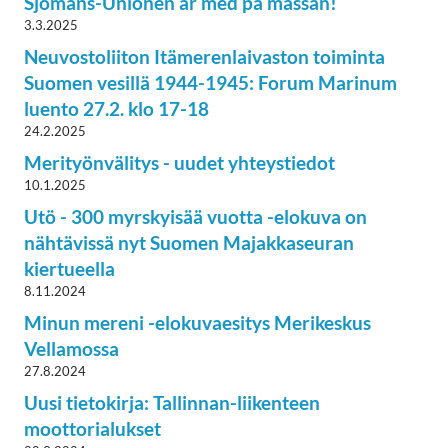
Sjömans-Unionen är med på mässan!
3.3.2025
Neuvostoliiton Itämerenlaivaston toiminta
Suomen vesillä 1944-1945: Forum Marinum
luento 27.2. klo 17-18
24.2.2025
Merityönvälitys - uudet yhteystiedot
10.1.2025
Utö - 300 myrskyisää vuotta -elokuva on
nähtävissä nyt Suomen Majakkaseuran
kiertueella
8.11.2024
Minun mereni -elokuvaesitys Merikeskus
Vellamossa
27.8.2024
Uusi tietokirja: Tallinnan-liikenteen
moottorialukset