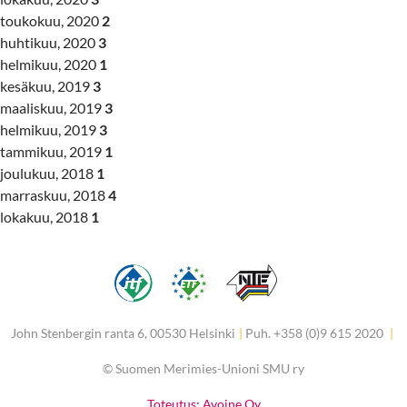
toukokuu, 2020
2
huhtikuu, 2020
3
helmikuu, 2020
1
kesäkuu, 2019
3
maaliskuu, 2019
3
helmikuu, 2019
3
tammikuu, 2019
1
joulukuu, 2018
1
marraskuu, 2018
4
lokakuu, 2018
1
John Stenbergin ranta 6, 00530 Helsinki
|
Puh. +358 (0)9 615 2020
|
©
Suomen Merimies-Unioni SMU ry
Toteutus: Avoine Oy