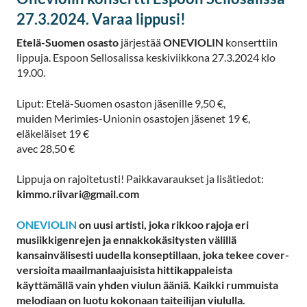
27.3.2024. Varaa lippusi!
Etelä-Suomen osasto
järjestää
ONEVIOLIN
konserttiin
lippuja. Espoon Sellosalissa keskiviikkona 27.3.2024 klo
19.00.
Liput: Etelä-Suomen osaston jäsenille 9,50 €,
muiden Merimies-Unionin osastojen jäsenet 19 €,
eläkeläiset 19 €
avec 28,50 €
Lippuja on rajoitetusti! Paikkavaraukset ja lisätiedot:
kimmo.riivari@gmail.com
ONEVIOLIN
on uusi artisti, joka rikkoo rajoja eri
musiikkigenrejen ja ennakkokäsitysten välillä
kansainvälisesti uudella konseptillaan, joka tekee cover-
versioita maailmanlaajuisista hittikappaleista
käyttämällä vain yhden viulun ääniä. Kaikki rummuista
melodiaan on luotu kokonaan taiteilijan viululla.