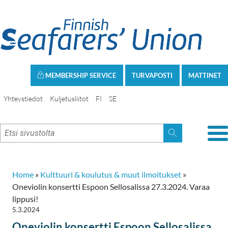
MEMBERSHIP SERVICE
TURVAPOSTI
MATTINET
Yhteystiedot
Kuljetusliitot
FI
SE
Home
»
Kulttuuri & koulutus & muut ilmoitukset
»
Oneviolin konsertti Espoon Sellosalissa 27.3.2024. Varaa
lippusi!
5.3.2024
Oneviolin konsertti Espoon Sellosalissa