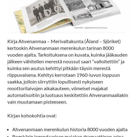
Kirja Ahvenanmaa – Merivaltakunta (Åland – Sjöriket)
kertookin Ahvenanmaan merenkulun tarinan 8000
vuoden ajalta. Tarkoituksena on kuvata, kuinka jääkauden
jälkeen vähitellen merestä noussut saari ”valloitettiin” ja
kuinka sen asutus kehittyi pitkään täysin merestä
riippuvaisena. Kehitys kerrotaan 1960-luvun loppuun
saakka, jolloin siirryttiin lopullisesti nykyiseen
moottorilaivojen aikakauteen, viimeiset majakat
automatisoitiin ja luotsaus keskitettiin Ahvenanmaallakin
vain muutamaan pisteeseen.
Kirjan kohokohtia ovat:
Ahvenanmaan merenkulun historia 8000 vuoden ajalta
Bogskärin legendaarisen majakan dramaattinen arina