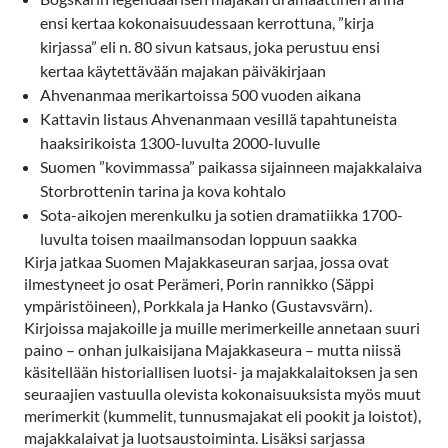
ensi kertaa kokonaisuudessaan kerrottuna, ”kirja
kirjassa” eli n. 80 sivun katsaus, joka perustuu ensi
kertaa käytettävään majakan päiväkirjaan
Ahvenanmaa merikartoissa 500 vuoden aikana
Kattavin listaus Ahvenanmaan vesillä tapahtuneista
haaksirikoista 1300-luvulta 2000-luvulle
Suomen ”kovimmassa” paikassa sijainneen majakkalaiva
Storbrottenin tarina ja kova kohtalo
Sota-aikojen merenkulku ja sotien dramatiikka 1700-
luvulta toisen maailmansodan loppuun saakka
Kirja jatkaa Suomen Majakkaseuran sarjaa, jossa ovat
ilmestyneet jo osat Perämeri, Porin rannikko (Säppi
ympäristöineen), Porkkala ja Hanko (Gustavsvärn).
Kirjoissa majakoille ja muille merimerkeille annetaan suuri
paino – onhan julkaisijana Majakkaseura – mutta niissä
käsitellään historiallisen luotsi- ja majakkalaitoksen ja sen
seuraajien vastuulla olevista kokonaisuuksista myös muut
merimerkit (kummelit, tunnusmajakat eli pookit ja loistot),
majakkalaivat ja luotsaustoiminta. Lisäksi sarjassa