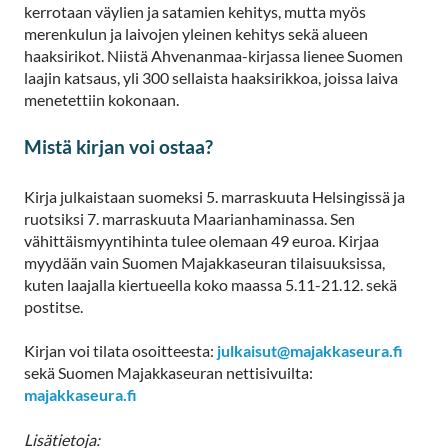
kerrotaan väylien ja satamien kehitys, mutta myös
merenkulun ja laivojen yleinen kehitys sekä alueen
haaksirikot. Niistä Ahvenanmaa-kirjassa lienee Suomen
laajin katsaus, yli 300 sellaista haaksirikkoa, joissa laiva
menetettiin kokonaan.
Mistä kirjan voi ostaa?
Kirja julkaistaan suomeksi 5. marraskuuta Helsingissä ja
ruotsiksi 7. marraskuuta Maarianhaminassa. Sen
vähittäismyyntihinta tulee olemaan 49 euroa. Kirjaa
myydään vain Suomen Majakkaseuran tilaisuuksissa,
kuten laajalla kiertueella koko maassa 5.11-21.12. sekä
postitse.
Kirjan voi tilata osoitteesta:
julkaisut@majakkaseura.fi
sekä Suomen Majakkaseuran nettisivuilta:
majakkaseura.fi
Lisätietoja: