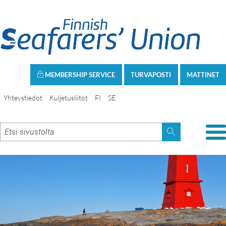
MEMBERSHIP SERVICE
TURVAPOSTI
MATTINET
Yhteystiedot
Kuljetusliitot
FI
SE