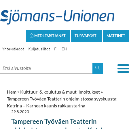
MEDLEMSTJÄNST
TURVAPOSTI
MATTINET
Yhteystiedot
Kuljetusliitot
FI
EN
Hem
»
Kulttuuri & koulutus & muut ilmoitukset
»
Tampereen Työväen Teatterin ohjelmistossa syyskuusta:
Katrina – Karhean kaunis rakkaustarina
29.8.2023
Tampereen Työväen Teatterin