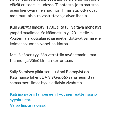
elävät eri todellisuudessa. Tilanteista, joita maustaa
usein hienovarainen huumori. Ihmisistä, jotka ovat
monimutkaisia, raivostuttavia ja aivan ihania.
Kun
Katrina
ilmestyi 1936, siitä tuli valtava menestys
ympäri maailmaa: Se käännettiin yli 20 kielelle ja
Akatemian ruotsalaiset jäsenet ehdottivat Salmiselle
kolmena vuonna Nobel-palkintoa.
Meillä hänen tyyliään verrattiin myöhemmin Ilmari
Kiannon ja Väinö Linnan kerrontaan.
Sally Salmisen pikkuserkku Anni Blomqvist on
Katrinansa lukenut,
Myrskyluoto
-sarja hengittää
samaa meri-ilmaa hyvin erilaisin vivahtein.
Katrina pyörii Tampereen Työväen Teatterissa jo
syyskuusta.
Varaa lippusi ajoissa!