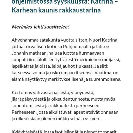
ohjelmistossa syyskuusta: Katrina –
Karhean kaunis rakkaustarina
Merimies-lehti suosittelee!
Ahvenanmaa satakunta vuotta sitten. Nuori Katrina
jättää turvallisen kotinsa Pohjanmaalla ja lähtee
Johanin matkaan, haluaa luottaa hurmaavaan
suupalttiin. Talollisen tyttärestä merimiehen muijaksi,
lapsikatras jaloissa, leipäjauhot tiukassa. Ja silti:
katseessa voima ja usko omaan itseensä. Vaatimaton
elämä näyttäytyy merkityksellisenä ja suurenmoisena.
Kertomus vahvasta naisesta, ylpeydestä,
jääräpäisyydestä ja oikeudentunnosta,
mutta myös
sopeutumisesta ja rakkaudesta perheeseen.
Perheeseen, jossa aikuistuvat lapset etsivät onneaan
ja oikeuksiaan pienen mökin seinät ryskyen.
Kyläyhteisöstä, jossa isot isännät ja pienet torpparit