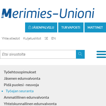
JÄSENPALVELU
TURVAPOSTI
MATTINET
Yhteystiedot
Kuljetusliitot
SE
EN
Työehtosopimukset
Jäsenen edunvalvonta
Pidä puolesi -neuvoja
Työajan seuranta
Ammatillinen edunvalvonta
Yhteiskunnallinen edunvalvonta