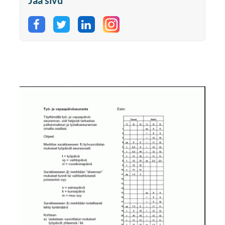
Jaa Facebookissa
Jaa Twitterissä
Jaa LinkedInissä