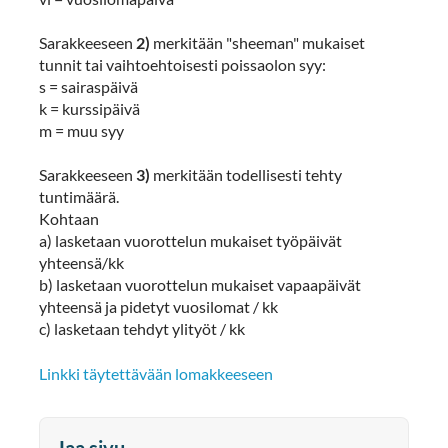
Sarakkeeseen
2)
merkitään "sheeman" mukaiset
tunnit tai vaihtoehtoisesti poissaolon syy:
s = sairaspäivä
k = kurssipäivä
m = muu syy
Sarakkeeseen
3)
merkitään todellisesti tehty
tuntimäärä.
Kohtaan
a) lasketaan vuorottelun mukaiset työpäivät
yhteensä/kk
b) lasketaan vuorottelun mukaiset vapaapäivät
yhteensä ja pidetyt vuosilomat / kk
c) lasketaan tehdyt ylityöt / kk
Linkki täytettävään lomakkeeseen
Jaa sivu