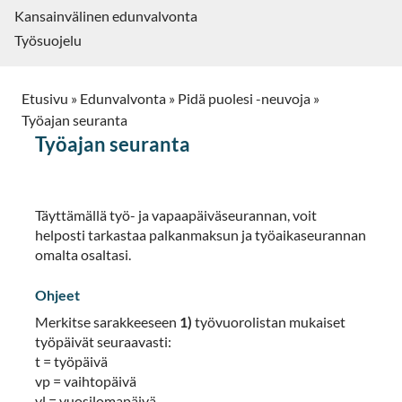
Kansainvälinen edunvalvonta
Työsuojelu
Etusivu
»
Edunvalvonta
»
Pidä puolesi -neuvoja
»
Työajan seuranta
Työajan seuranta
Täyttämällä työ- ja vapaapäiväseurannan, voit
helposti tarkastaa palkanmaksun ja työaikaseurannan
omalta osaltasi.
Ohjeet
Merkitse sarakkeeseen
1)
työvuorolistan mukaiset
työpäivät seuraavasti:
t = työpäivä
vp = vaihtopäivä
vl = vuosilomapäivä